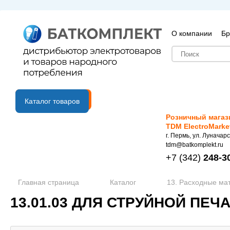
О компании
Бр
B2B портал
Каталог товаров
Розничный магаз
TDM ElectroMarke
г. Пермь, ул. Луначарс
tdm@batkomplekt.ru
+7
(342)
248-3
Главная страница
Каталог
13. Расходные ма
13.01.03 ДЛЯ СТРУЙНОЙ ПЕЧ