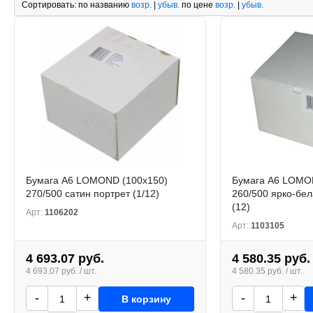
Сортировать:
по названию
возр.
|
убыв.
по цене
возр.
|
убыв.
Бумага А6 LOMOND (100х150)
Бумага А6 LOMO
270/500 сатин портрет (1/12)
260/500 ярко-бе
(12)
Арт:
1106202
Арт:
1103105
4 693.07 руб.
4 580.35 руб.
4 693.07 руб. / шт.
4 580.35 руб. / шт.
-
+
-
+
В корзину