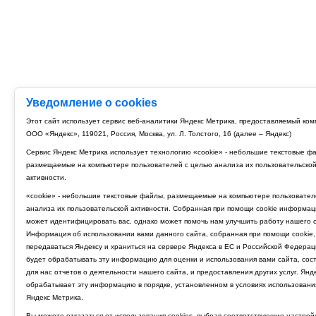
Уведомление о cookies
Этот сайт использует сервис веб-аналитики Яндекс Метрика, предоставляемый ко
ООО «Яндекс», 119021, Россия, Москва, ул. Л. Толстого, 16 (далее – Яндекс)
Сервис Яндекс Метрика использует технологию «cookie» - небольшие текстовые ф
размещаемые на компьютере пользователей с целью анализа их пользовательско
активности.
«cookie» - небольшие текстовые файлы, размещаемые на компьютере пользовател
анализа их пользовательской активности. Собранная при помощи cookie информац
может идентифицировать вас, однако может помочь нам улучшить работу нашего с
Информация об использовании вами данного сайта, собранная при помощи cookie,
передаваться Яндексу и храниться на сервере Яндекса в ЕС и Российской Федерац
будет обрабатывать эту информацию для оценки и использования вами сайта, сос
для нас отчетов о деятельности нашего сайта, и предоставления других услуг. Янд
обрабатывает эту информацию в порядке, установленном в условиях использовани
Яндекс Метрика.
Вы можете отказаться от использования cookies, выбрав соответствующие настрой