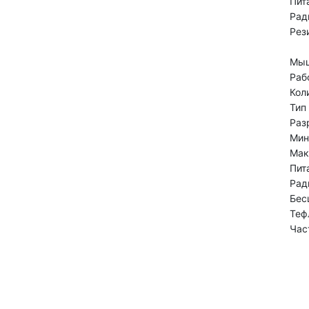
Пит
Рад
Рез
Мы
Раб
Кол
Тип
Раз
Мин
Мак
Пит
Рад
Бес
Теф
Час