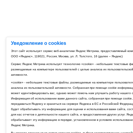
Уведомление о cookies
Этот сайт использует сервис веб-аналитики Яндекс Метрика, предоставляемый ко
ООО «Яндекс», 119021, Россия, Москва, ул. Л. Толстого, 16 (далее – Яндекс)
Сервис Яндекс Метрика использует технологию «cookie» - небольшие текстовые ф
размещаемые на компьютере пользователей с целью анализа их пользовательско
активности.
«cookie» - небольшие текстовые файлы, размещаемые на компьютере пользовател
анализа их пользовательской активности. Собранная при помощи cookie информац
может идентифицировать вас, однако может помочь нам улучшить работу нашего с
Информация об использовании вами данного сайта, собранная при помощи cookie,
передаваться Яндексу и храниться на сервере Яндекса в ЕС и Российской Федерац
будет обрабатывать эту информацию для оценки и использования вами сайта, сос
для нас отчетов о деятельности нашего сайта, и предоставления других услуг. Янд
обрабатывает эту информацию в порядке, установленном в условиях использовани
Яндекс Метрика.
Вы можете отказаться от использования cookies, выбрав соответствующие настрой