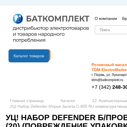
О компании
Бр
B2B портал
Каталог товаров
Розничный магаз
TDM ElectroMarke
г. Пермь, ул. Луначарс
tdm@batkomplekt.ru
+7
(342)
248-3
Главная страница
Каталог
12. Компьютерные
УЦ! Набор Defender б/пров Jacarta C-805 RU клавиатура+мыш
УЦ! НАБОР DEFENDER Б/ПРО
(20) (ПОВРЕЖДЕНИЕ УПАКОВК