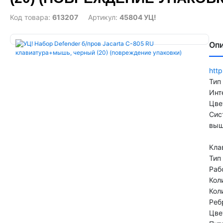
Код товара:
613207
Артикул:
45804 УЦ!
Оп
htt
Тип
Инт
Цве
Сис
выш
Кла
Тип
Раб
Кол
Кол
Реб
Цве