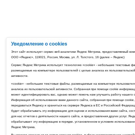
Уведомление о cookies
Этот сайт использует сервис веб-аналитики Яндекс Метрика, предоставляемый ко
ООО «Яндекс», 119021, Россия, Москва, ул. Л. Толстого, 16 (далее – Яндекс)
Сервис Яндекс Метрика использует технологию «cookie» - небольшие текстовые ф
размещаемые на компьютере пользователей с целью анализа их пользовательско
активности.
«cookie» - небольшие текстовые файлы, размещаемые на компьютере пользовател
анализа их пользовательской активности. Собранная при помощи cookie информац
может идентифицировать вас, однако может помочь нам улучшить работу нашего с
Информация об использовании вами данного сайта, собранная при помощи cookie,
передаваться Яндексу и храниться на сервере Яндекса в ЕС и Российской Федерац
будет обрабатывать эту информацию для оценки и использования вами сайта, сос
для нас отчетов о деятельности нашего сайта, и предоставления других услуг. Янд
обрабатывает эту информацию в порядке, установленном в условиях использовани
Яндекс Метрика.
Вы можете отказаться от использования cookies, выбрав соответствующие настрой