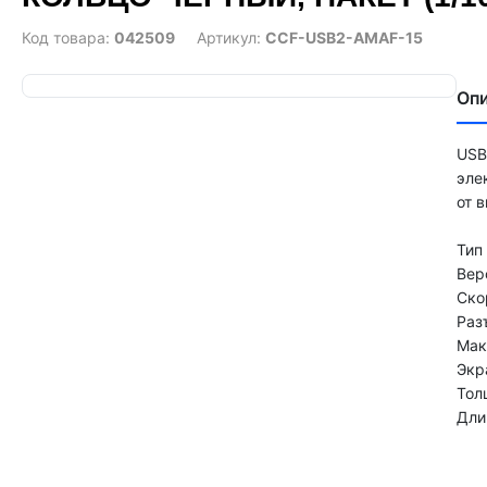
Код товара:
042509
Артикул:
CCF-USB2-AMAF-15
Оп
USB
эле
от 
Тип
Вер
Ско
Раз
Макс
Экр
Тол
Дли