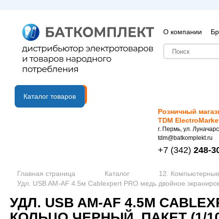
О компании
Бр
B2B портал
Каталог товаров
Розничный магаз
TDM ElectroMarke
г. Пермь, ул. Луначарс
tdm@batkomplekt.ru
+7
(342)
248-3
Главная страница
Каталог
12. Компьютерные
Удл. USB AM-AF 4.5м Cablexpert PRO медь двойное экраниров
УДЛ. USB AM-AF 4.5М CABL
КОЛЬЦО ЧЕРНЫЙ, ПАКЕТ (1/10