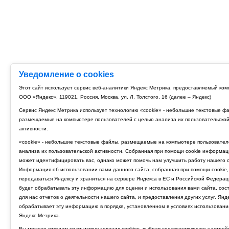
Уведомление о cookies
Этот сайт использует сервис веб-аналитики Яндекс Метрика, предоставляемый ко
ООО «Яндекс», 119021, Россия, Москва, ул. Л. Толстого, 16 (далее – Яндекс)
Сервис Яндекс Метрика использует технологию «cookie» - небольшие текстовые ф
размещаемые на компьютере пользователей с целью анализа их пользовательско
активности.
«cookie» - небольшие текстовые файлы, размещаемые на компьютере пользовател
анализа их пользовательской активности. Собранная при помощи cookie информац
может идентифицировать вас, однако может помочь нам улучшить работу нашего с
Информация об использовании вами данного сайта, собранная при помощи cookie,
передаваться Яндексу и храниться на сервере Яндекса в ЕС и Российской Федерац
будет обрабатывать эту информацию для оценки и использования вами сайта, сос
для нас отчетов о деятельности нашего сайта, и предоставления других услуг. Янд
обрабатывает эту информацию в порядке, установленном в условиях использовани
Яндекс Метрика.
Вы можете отказаться от использования cookies, выбрав соответствующие настрой