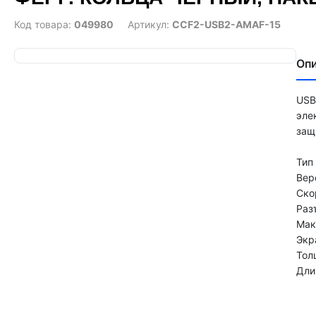
Код товара:
049980
Артикул:
CCF2-USB2-AMAF-15
Оп
USB
эле
защ
Тип
Вер
Ско
Раз
Макс
Экр
Тол
Дли