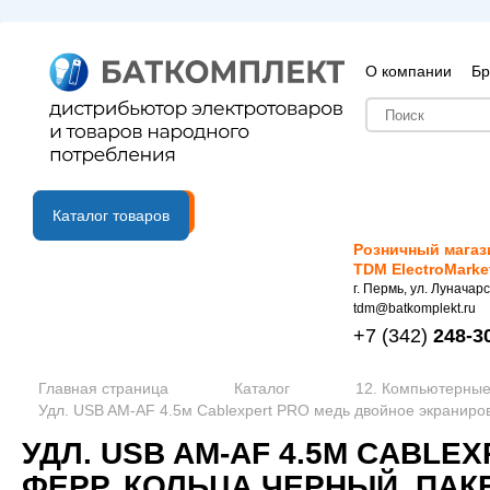
О компании
Бр
B2B портал
Каталог товаров
Розничный магаз
TDM ElectroMarke
г. Пермь, ул. Луначарс
tdm@batkomplekt.ru
+7
(342)
248-3
Главная страница
Каталог
12. Компьютерные
Удл. USB AM-AF 4.5м Cablexpert PRO медь двойное экраниров
УДЛ. USB AM-AF 4.5М CABL
ФЕРР. КОЛЬЦА ЧЕРНЫЙ, ПАКЕТ