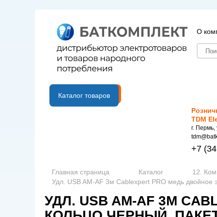
О ком
B2B портал
Каталог товаров
Рознич
TDM El
г. Пермь,
tdm@batk
+7
(34
Главная страница
Каталог
12. Ко
Удл. USB AM-AF 3м Cablexpert PRO медь двойное э
УДЛ. USB AM-AF 3М CA
КОЛЬЦО ЧЕРНЫЙ, ПАКЕТ 