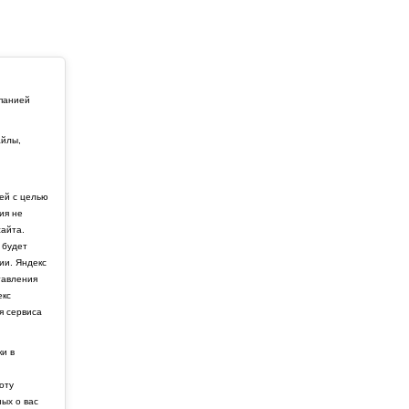
мпанией
айлы,
й
ей с целью
ия не
айта.
 будет
ии. Яндекс
тавления
екс
я сервиса
ки в
боту
ных о вас