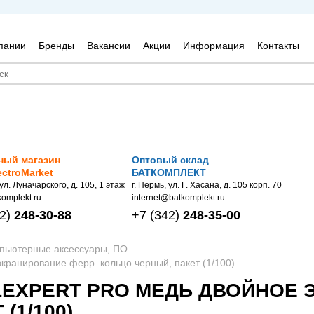
пании
Бренды
Вакансии
Акции
Информация
Контакты
ный магазин
Оптовый склад
ectroMarket
БАТКОМПЛЕКТ
 ул. Луначарского, д. 105, 1 этаж
г. Пермь, ул. Г. Хасана, д. 105 корп. 70
omplekt.ru
internet@batkomplekt.ru
2)
248-30-88
+7
(342)
248-35-00
мпьютерные аксессуары, ПО
кранирование ферр. кольцо черный, пакет (1/100)
BLEXPERT PRO МЕДЬ ДВОЙНОЕ 
(1/100)