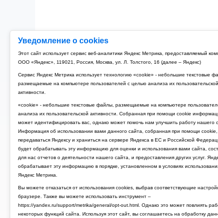
Уведомление о cookies
Этот сайт использует сервис веб-аналитики Яндекс Метрика, предоставляемый ко
ООО «Яндекс», 119021, Россия, Москва, ул. Л. Толстого, 16 (далее – Яндекс)
Сервис Яндекс Метрика использует технологию «cookie» - небольшие текстовые ф
размещаемые на компьютере пользователей с целью анализа их пользовательско
активности.
«cookie» - небольшие текстовые файлы, размещаемые на компьютере пользовател
анализа их пользовательской активности. Собранная при помощи cookie информац
может идентифицировать вас, однако может помочь нам улучшить работу нашего с
Информация об использовании вами данного сайта, собранная при помощи cookie,
передаваться Яндексу и храниться на сервере Яндекса в ЕС и Российской Федерац
будет обрабатывать эту информацию для оценки и использования вами сайта, сос
для нас отчетов о деятельности нашего сайта, и предоставления других услуг. Янд
обрабатывает эту информацию в порядке, установленном в условиях использовани
Яндекс Метрика.
Вы можете отказаться от использования cookies, выбрав соответствующие настрой
браузере. Также вы можете использовать инструмент –
https://yandex.ru/support/metrika/general/opt-out.html. Однако это может повлиять ра
некоторых функций сайта. Используя этот сайт, вы соглашаетесь на обработку дан