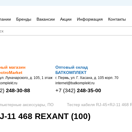
пании
Бренды
Вакансии
Акции
Информация
Контакты
ный магазин
Оптовый склад
ectroMarket
БАТКОМПЛЕКТ
 ул. Луначарского, д. 105, 1 этаж
г. Пермь, ул. Г. Хасана, д. 105 корп. 70
omplekt.ru
internet@batkomplekt.ru
2)
248-30-88
+7
(342)
248-35-00
мпьютерные аксессуары, ПО
Тестер кабеля RJ-45+RJ-11 468 R
-11 468 REXANT (100)