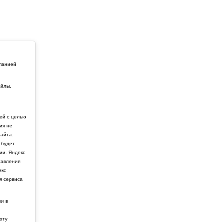
мпанией
айлы,
й
ей с целью
ия не
айта.
 будет
ии. Яндекс
тавления
екс
я сервиса
ки в
боту