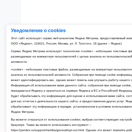
Уведомление о cookies
Этот сайт использует сервис веб-аналитики Яндекс Метрика, предоставляемый ко
ООО «Яндекс», 119021, Россия, Москва, ул. Л. Толстого, 16 (далее – Яндекс)
Сервис Яндекс Метрика использует технологию «cookie» - небольшие текстовые ф
размещаемые на компьютере пользователей с целью анализа их пользовательско
активности.
«cookie» - небольшие текстовые файлы, размещаемые на компьютере пользовател
анализа их пользовательской активности. Собранная при помощи cookie информац
может идентифицировать вас, однако может помочь нам улучшить работу нашего с
Информация об использовании вами данного сайта, собранная при помощи cookie,
передаваться Яндексу и храниться на сервере Яндекса в ЕС и Российской Федерац
будет обрабатывать эту информацию для оценки и использования вами сайта, сос
для нас отчетов о деятельности нашего сайта, и предоставления других услуг. Янд
обрабатывает эту информацию в порядке, установленном в условиях использовани
Яндекс Метрика.
Вы можете отказаться от использования cookies, выбрав соответствующие настрой
браузере. Также вы можете использовать инструмент –
https://yandex.ru/support/metrika/general/opt-out.html. Однако это может повлиять ра