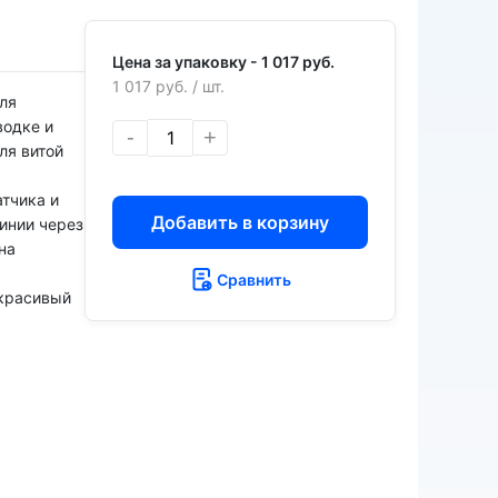
Цена за упаковку -
1 017 руб.
1 017 руб.
/ шт.
ля
водке и
-
+
ля витой
тчика и
Добавить в корзину
инии через
на
Сравнить
 красивый