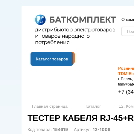
О ком
B2B портал
Каталог товаров
Рознич
TDM El
г. Пермь,
tdm@batk
+7
(34
Главная страница
Каталог
12. Ко
ТЕСТЕР КАБЕЛЯ RJ-45+RJ
Код товара:
154619
Артикул:
12-1006