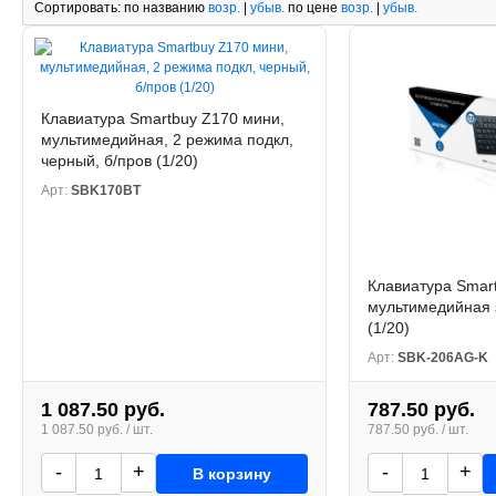
Сортировать:
по названию
возр.
|
убыв.
по цене
возр.
|
убыв.
Клавиатура Smartbuy Z170 мини,
мультимедийная, 2 режима подкл,
черный, б/пров (1/20)
Арт:
SBK170BT
Клавиатура Smar
мультимедийная 
(1/20)
Арт:
SBK-206AG-K
1 087.50 руб.
787.50 руб.
1 087.50 руб. / шт.
787.50 руб. / шт.
-
+
-
+
В корзину