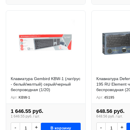
Клавиатура Gembird KBW-1 (лат/рус
Клавиатура Defe
- белый/желтый) серый/черный
195 RU Element 
беспроводная (1/20)
беспроводная (2
Арт:
KBW-1
Арт:
45195
1 646.55 руб.
648.56 руб.
1 646.55 руб. / шт.
648.56 руб. / шт.
-
+
-
+
В корзину