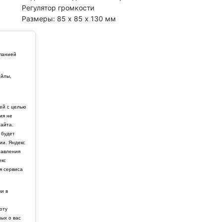
Регулятор громкости
Размеры: 85 х 85 х 130 мм
мпанией
айлы,
й
ей с целью
ия не
айта.
 будет
ии. Яндекс
тавления
екс
я сервиса
ки в
боту
ных о вас