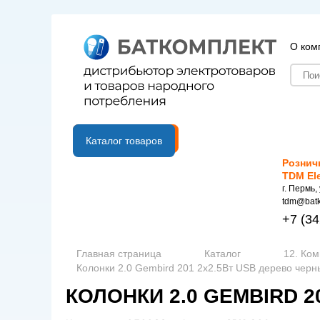
О ком
B2B портал
Каталог товаров
Рознич
TDM El
г. Пермь,
tdm@batk
+7
(34
Главная страница
Каталог
12. Ко
Колонки 2.0 Gembird 201 2x2.5Вт USB дерево черн
КОЛОНКИ 2.0 GEMBIRD 2