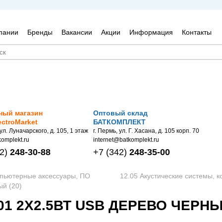
пании
Бренды
Вакансии
Акции
Информация
Контакты
ный магазин
Оптовый склад
ectroMarket
БАТКОМПЛЕКТ
 ул. Луначарского, д. 105, 1 этаж
г. Пермь, ул. Г. Хасана, д. 105 корп. 70
omplekt.ru
internet@batkomplekt.ru
2)
248-30-88
+7
(342)
248-35-00
мпьютерные аксессуары, ПО
12.05 Акустические системы, к
ый (20)
01 2X2.5ВТ USB ДЕРЕВО ЧЕРНЫЙ