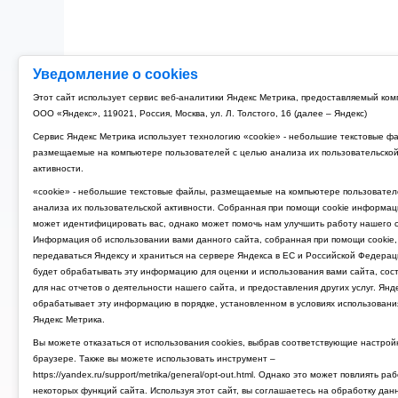
Уведомление о cookies
Этот сайт использует сервис веб-аналитики Яндекс Метрика, предоставляемый ко
ООО «Яндекс», 119021, Россия, Москва, ул. Л. Толстого, 16 (далее – Яндекс)
Сервис Яндекс Метрика использует технологию «cookie» - небольшие текстовые ф
размещаемые на компьютере пользователей с целью анализа их пользовательско
активности.
«cookie» - небольшие текстовые файлы, размещаемые на компьютере пользовател
анализа их пользовательской активности. Собранная при помощи cookie информац
может идентифицировать вас, однако может помочь нам улучшить работу нашего с
Информация об использовании вами данного сайта, собранная при помощи cookie,
передаваться Яндексу и храниться на сервере Яндекса в ЕС и Российской Федерац
будет обрабатывать эту информацию для оценки и использования вами сайта, сос
для нас отчетов о деятельности нашего сайта, и предоставления других услуг. Янд
обрабатывает эту информацию в порядке, установленном в условиях использовани
Яндекс Метрика.
Вы можете отказаться от использования cookies, выбрав соответствующие настрой
браузере. Также вы можете использовать инструмент –
https://yandex.ru/support/metrika/general/opt-out.html. Однако это может повлиять ра
некоторых функций сайта. Используя этот сайт, вы соглашаетесь на обработку дан