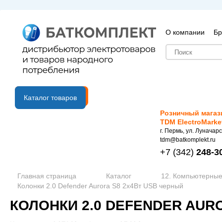
О компании
Бр
B2B портал
Каталог товаров
Розничный магаз
TDM ElectroMarke
г. Пермь, ул. Луначарс
tdm@batkomplekt.ru
+7
(342)
248-3
Главная страница
Каталог
12. Компьютерные
Колонки 2.0 Defender Aurora S8 2x4Вт USB черный
КОЛОНКИ 2.0 DEFENDER AUR