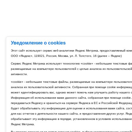
Уведомление о cookies
Этот сайт использует сервис веб-аналитики Яндекс Метрика, предоставляемый ко
ООО «Яндекс», 119021, Россия, Москва, ул. Л. Толстого, 16 (далее – Яндекс)
Сервис Яндекс Метрика использует технологию «cookie» - небольшие текстовые ф
размещаемые на компьютере пользователей с целью анализа их пользовательско
активности.
«cookie» - небольшие текстовые файлы, размещаемые на компьютере пользовател
анализа их пользовательской активности. Собранная при помощи cookie информац
может идентифицировать вас, однако может помочь нам улучшить работу нашего с
Информация об использовании вами данного сайта, собранная при помощи cookie,
передаваться Яндексу и храниться на сервере Яндекса в ЕС и Российской Федерац
будет обрабатывать эту информацию для оценки и использования вами сайта, сос
для нас отчетов о деятельности нашего сайта, и предоставления других услуг. Янд
обрабатывает эту информацию в порядке, установленном в условиях использовани
Яндекс Метрика.
Вы можете отказаться от использования cookies, выбрав соответствующие настрой