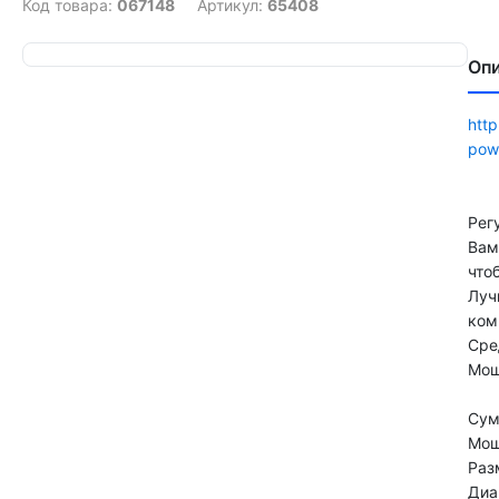
Код товара:
067148
Артикул:
65408
Оп
http
pow
Рег
Вам
что
Луч
ком
Сре
Мощ
Сум
Мощ
Раз
Диа