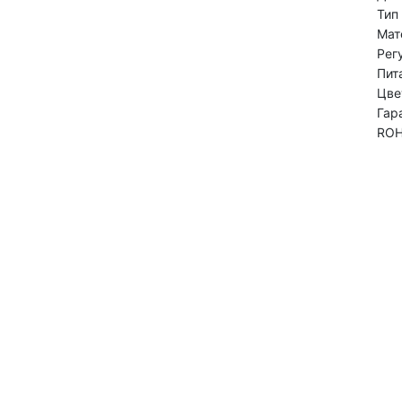
Тип
Мат
Рег
Пит
Цв
Гар
ROH