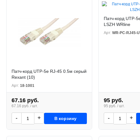
Патч-корд UTP-5
LSZH WRline
Арт:
WR-PC-RJ45-UT
Патч-корд UTP-5e RJ-45 0.5м серый
Rexant (10)
Арт:
18-1001
67.16 руб.
95 руб.
67.16 руб. / шт.
95 руб. / шт.
-
+
-
+
В корзину