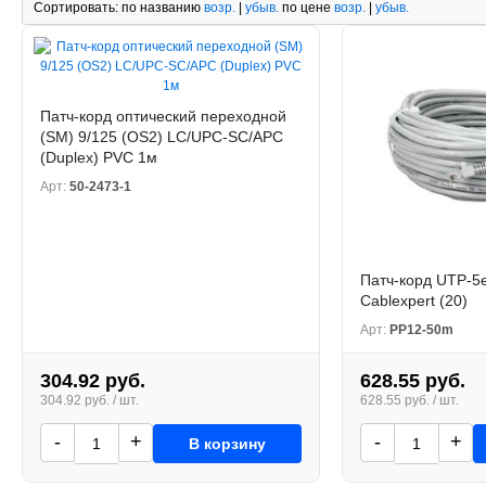
Сортировать:
по названию
возр.
|
убыв.
по цене
возр.
|
убыв.
Патч-корд оптический переходной
(SM) 9/125 (OS2) LC/UPC-SC/APC
(Duplex) PVC 1м
Арт:
50-2473-1
Патч-корд UTP-5
Cablexpert (20)
Арт:
PP12-50m
304.92 руб.
628.55 руб.
304.92 руб. / шт.
628.55 руб. / шт.
-
+
-
+
В корзину