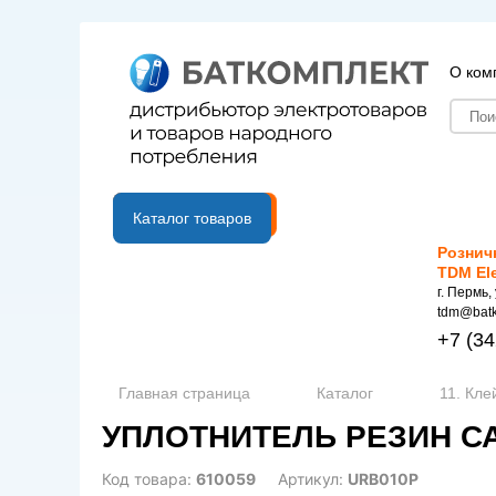
О ком
B2B портал
Каталог товаров
Рознич
TDM El
г. Пермь,
tdm@batk
+7
(34
Главная страница
Каталог
11. Кле
УПЛОТНИТЕЛЬ РЕЗИН СА
Код товара:
610059
Артикул:
URB010P