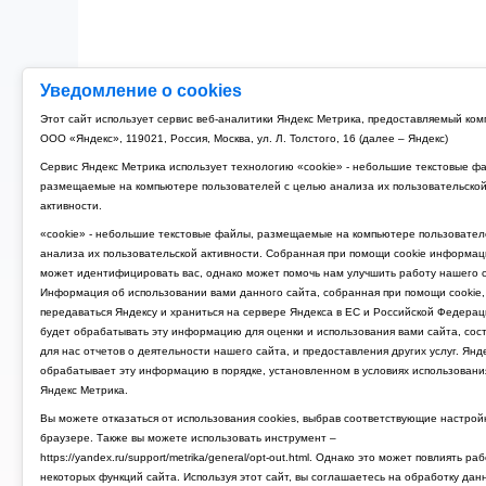
Уведомление о cookies
Этот сайт использует сервис веб-аналитики Яндекс Метрика, предоставляемый ко
ООО «Яндекс», 119021, Россия, Москва, ул. Л. Толстого, 16 (далее – Яндекс)
Сервис Яндекс Метрика использует технологию «cookie» - небольшие текстовые ф
размещаемые на компьютере пользователей с целью анализа их пользовательско
активности.
«cookie» - небольшие текстовые файлы, размещаемые на компьютере пользовател
анализа их пользовательской активности. Собранная при помощи cookie информац
может идентифицировать вас, однако может помочь нам улучшить работу нашего с
Информация об использовании вами данного сайта, собранная при помощи cookie,
передаваться Яндексу и храниться на сервере Яндекса в ЕС и Российской Федерац
будет обрабатывать эту информацию для оценки и использования вами сайта, сос
для нас отчетов о деятельности нашего сайта, и предоставления других услуг. Янд
обрабатывает эту информацию в порядке, установленном в условиях использовани
Яндекс Метрика.
Вы можете отказаться от использования cookies, выбрав соответствующие настрой
браузере. Также вы можете использовать инструмент –
https://yandex.ru/support/metrika/general/opt-out.html. Однако это может повлиять ра
некоторых функций сайта. Используя этот сайт, вы соглашаетесь на обработку дан