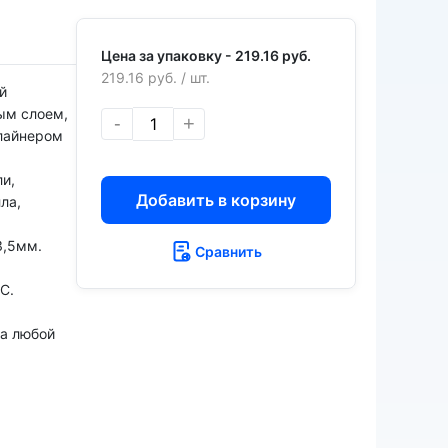
Цена за упаковку -
219.16 руб.
219.16 руб.
/ шт.
й
ым слоем,
-
+
лайнером
и,
Добавить в корзину
ла,
3,5мм.
Сравнить
С.
на любой