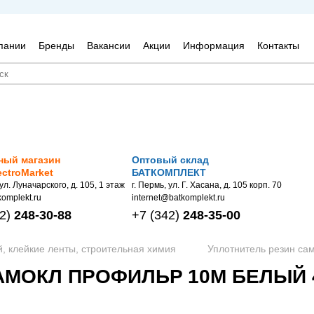
пании
Бренды
Вакансии
Акции
Информация
Контакты
ный магазин
Оптовый склад
ectroMarket
БАТКОМПЛЕКТ
 ул. Луначарского, д. 105, 1 этаж
г. Пермь, ул. Г. Хасана, д. 105 корп. 70
omplekt.ru
internet@batkomplekt.ru
2)
248-30-88
+7
(342)
248-35-00
й, клейкие ленты, строительная химия
Уплотнитель резин са
МОКЛ ПРОФИЛЬP 10М БЕЛЫЙ 4