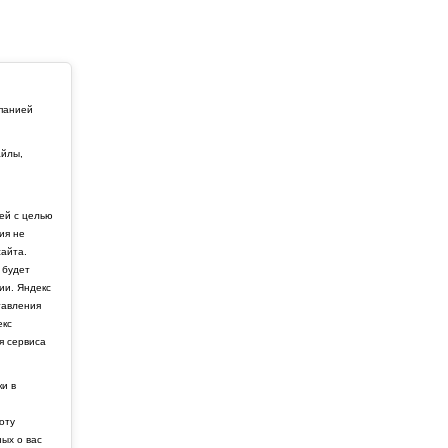
мпанией
айлы,
й
ей с целью
ия не
айта.
 будет
ии. Яндекс
тавления
екс
я сервиса
ки в
боту
ных о вас