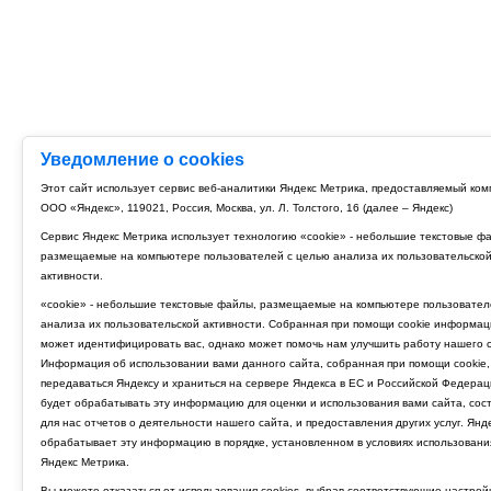
Уведомление о cookies
Этот сайт использует сервис веб-аналитики Яндекс Метрика, предоставляемый ко
ООО «Яндекс», 119021, Россия, Москва, ул. Л. Толстого, 16 (далее – Яндекс)
Сервис Яндекс Метрика использует технологию «cookie» - небольшие текстовые ф
размещаемые на компьютере пользователей с целью анализа их пользовательско
активности.
«cookie» - небольшие текстовые файлы, размещаемые на компьютере пользовател
анализа их пользовательской активности. Собранная при помощи cookie информац
может идентифицировать вас, однако может помочь нам улучшить работу нашего с
Информация об использовании вами данного сайта, собранная при помощи cookie,
передаваться Яндексу и храниться на сервере Яндекса в ЕС и Российской Федерац
будет обрабатывать эту информацию для оценки и использования вами сайта, сос
для нас отчетов о деятельности нашего сайта, и предоставления других услуг. Янд
обрабатывает эту информацию в порядке, установленном в условиях использовани
Яндекс Метрика.
Вы можете отказаться от использования cookies, выбрав соответствующие настрой