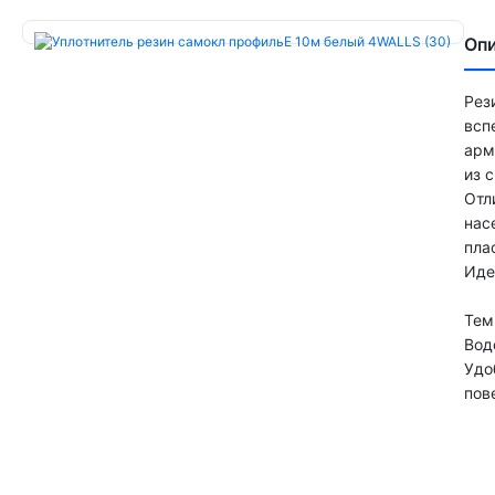
Оп
Рез
всп
арм
из 
Отл
нас
плас
Иде
Тем
Вод
Удо
пов