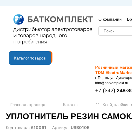
О компании
Бр
B2B портал
Каталог товаров
Розничный магаз
TDM ElectroMarke
г. Пермь, ул. Луначарс
tdm@batkomplekt.ru
+7
(342)
248-3
Главная страница
Каталог
11. Клей, клейкие
УПЛОТНИТЕЛЬ РЕЗИН САМОКЛ
Код товара:
610061
Артикул:
URB010E