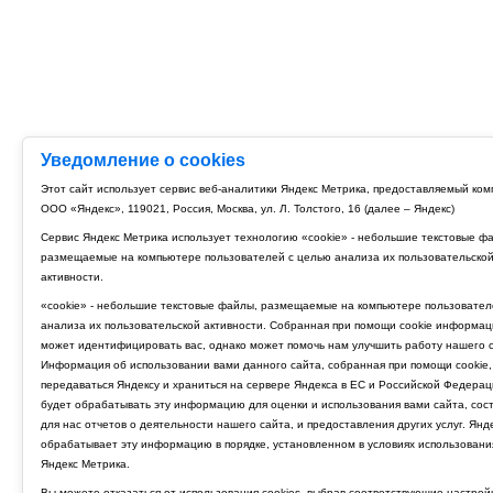
Уведомление о cookies
Этот сайт использует сервис веб-аналитики Яндекс Метрика, предоставляемый ко
ООО «Яндекс», 119021, Россия, Москва, ул. Л. Толстого, 16 (далее – Яндекс)
Сервис Яндекс Метрика использует технологию «cookie» - небольшие текстовые ф
размещаемые на компьютере пользователей с целью анализа их пользовательско
активности.
«cookie» - небольшие текстовые файлы, размещаемые на компьютере пользовател
анализа их пользовательской активности. Собранная при помощи cookie информац
может идентифицировать вас, однако может помочь нам улучшить работу нашего с
Информация об использовании вами данного сайта, собранная при помощи cookie,
передаваться Яндексу и храниться на сервере Яндекса в ЕС и Российской Федерац
будет обрабатывать эту информацию для оценки и использования вами сайта, сос
для нас отчетов о деятельности нашего сайта, и предоставления других услуг. Янд
обрабатывает эту информацию в порядке, установленном в условиях использовани
Яндекс Метрика.
Вы можете отказаться от использования cookies, выбрав соответствующие настрой