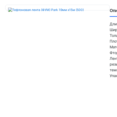
Оп
Дли
Шир
Тол
Пло
Мат
Фто
Лен
рез
тем
Упа