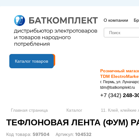
О компании
Бр
B2B портал
Каталог товаров
Розничный магаз
TDM ElectroMarke
г. Пермь, ул. Луначарс
tdm@batkomplekt.ru
+7
(342)
248-3
Главная страница
Каталог
11. Клей, клейкие
ТЕФЛОНОВАЯ ЛЕНТА (ФУМ) PA
Код товара:
597504
Артикул:
104532