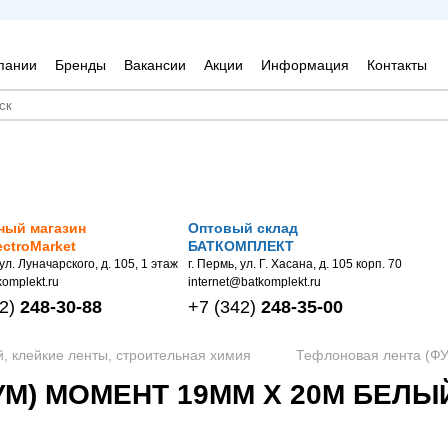
пании
Бренды
Вакансии
Акции
Информация
Контакты
ный магазин
Оптовый склад
ectroMarket
БАТКОМПЛЕКТ
 ул. Луначарского, д. 105, 1 этаж
г. Пермь, ул. Г. Хасана, д. 105 корп. 70
omplekt.ru
internet@batkomplekt.ru
2)
248-30-88
+7
(342)
248-35-00
й, клейкие ленты, строительная химия
Тефлоновая лента (ФУ
М) МОМЕНТ 19ММ Х 20М БЕЛЫЙ