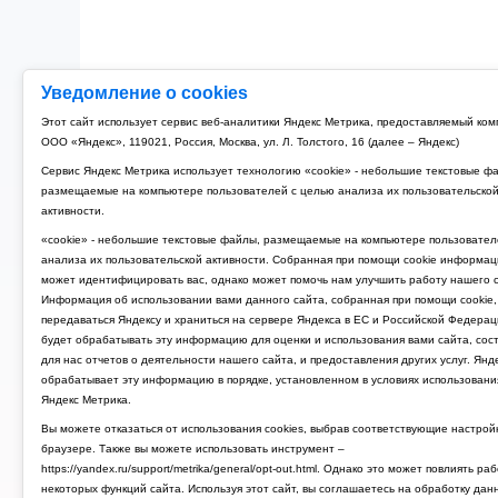
Уведомление о cookies
Этот сайт использует сервис веб-аналитики Яндекс Метрика, предоставляемый ко
ООО «Яндекс», 119021, Россия, Москва, ул. Л. Толстого, 16 (далее – Яндекс)
Сервис Яндекс Метрика использует технологию «cookie» - небольшие текстовые ф
размещаемые на компьютере пользователей с целью анализа их пользовательско
активности.
«cookie» - небольшие текстовые файлы, размещаемые на компьютере пользовател
анализа их пользовательской активности. Собранная при помощи cookie информац
может идентифицировать вас, однако может помочь нам улучшить работу нашего с
Информация об использовании вами данного сайта, собранная при помощи cookie,
передаваться Яндексу и храниться на сервере Яндекса в ЕС и Российской Федерац
будет обрабатывать эту информацию для оценки и использования вами сайта, сос
для нас отчетов о деятельности нашего сайта, и предоставления других услуг. Янд
обрабатывает эту информацию в порядке, установленном в условиях использовани
Яндекс Метрика.
Вы можете отказаться от использования cookies, выбрав соответствующие настрой
браузере. Также вы можете использовать инструмент –
https://yandex.ru/support/metrika/general/opt-out.html. Однако это может повлиять ра
некоторых функций сайта. Используя этот сайт, вы соглашаетесь на обработку дан