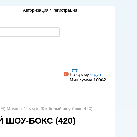
Авторизация
/
Регистрация
На сумму
0 руб.
0
Мин.сумма 1000₽
М) Момент 19мм х 20м белый шоу-бокс (420)
 ШОУ-БОКС (420)