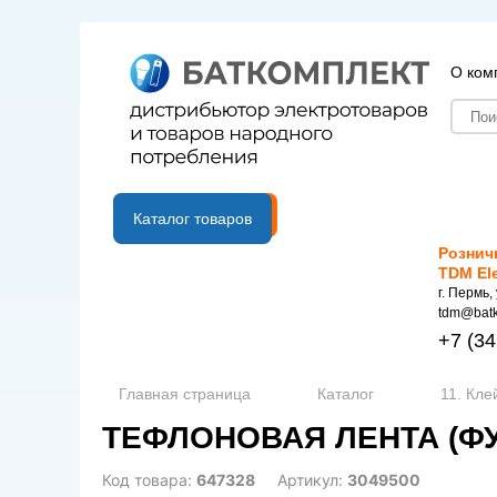
О ком
B2B портал
Каталог товаров
Рознич
TDM El
г. Пермь,
tdm@batk
+7
(34
Главная страница
Каталог
11. Кле
ТЕФЛОНОВАЯ ЛЕНТА (ФУ
Код товара:
647328
Артикул:
3049500