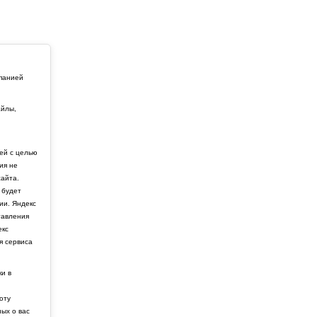
мпанией
айлы,
й
ей с целью
ия не
айта.
 будет
ии. Яндекс
тавления
екс
я сервиса
ки в
боту
ных о вас