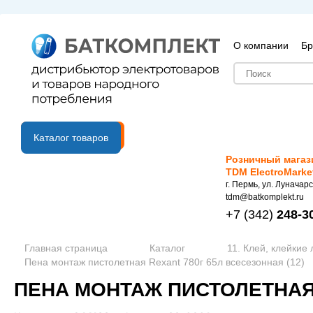
О компании
Бр
B2B портал
Каталог товаров
Розничный магаз
TDM ElectroMarke
г. Пермь, ул. Луначарс
tdm@batkomplekt.ru
+7
(342)
248-3
Главная страница
Каталог
11. Клей, клейкие
Пена монтаж пистолетная Rexant 780г 65л всесезонная (12)
ПЕНА МОНТАЖ ПИСТОЛЕТНАЯ 