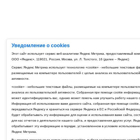
Уведомление о cookies
Этот сайт использует сервис веб-аналитики Яндекс Метрика, предоставляемый ко
ООО «Яндекс», 119021, Россия, Москва, ул. Л. Толстого, 16 (далее – Яндекс)
Сервис Яндекс Метрика использует технологию «cookie» - небольшие текстовые ф
размещаемые на компьютере пользователей с целью анализа их пользовательско
активности.
«cookie» - небольшие текстовые файлы, размещаемые на компьютере пользовател
анализа их пользовательской активности. Собранная при помощи cookie информац
может идентифицировать вас, однако может помочь нам улучшить работу нашего с
Информация об использовании вами данного сайта, собранная при помощи cookie,
передаваться Яндексу и храниться на сервере Яндекса в ЕС и Российской Федерац
будет обрабатывать эту информацию для оценки и использования вами сайта, сос
для нас отчетов о деятельности нашего сайта, и предоставления других услуг. Янд
обрабатывает эту информацию в порядке, установленном в условиях использовани
Яндекс Метрика.
Вы можете отказаться от использования cookies, выбрав соответствующие настрой