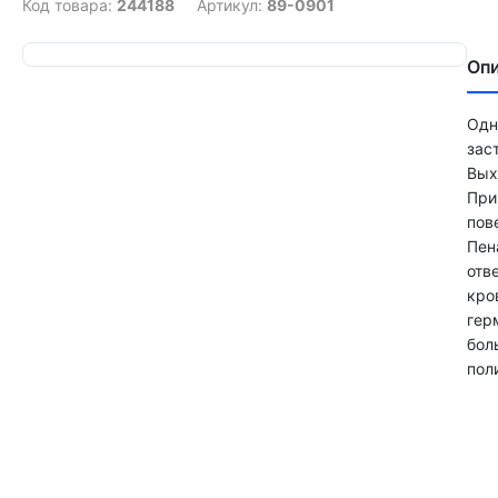
Код товара:
244188
Артикул:
89-0901
Оп
Одн
зас
Вых
При
пов
Пен
отв
кро
гер
бол
пол