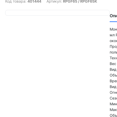
Код товара:
401444
Артикул:
RPGF65 / RPGF65К
Оп
Мон
мл 
око
Про
по
Тех
Ве
Ви
Об
Вр
Ви
Ог
Се
Мин
Мак
Объ