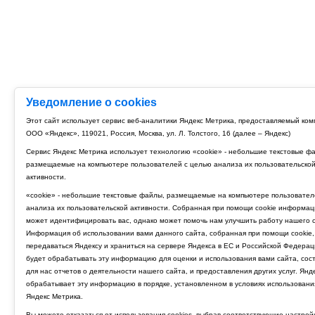
Уведомление о cookies
Этот сайт использует сервис веб-аналитики Яндекс Метрика, предоставляемый ко
ООО «Яндекс», 119021, Россия, Москва, ул. Л. Толстого, 16 (далее – Яндекс)
Сервис Яндекс Метрика использует технологию «cookie» - небольшие текстовые ф
размещаемые на компьютере пользователей с целью анализа их пользовательско
активности.
«cookie» - небольшие текстовые файлы, размещаемые на компьютере пользовател
анализа их пользовательской активности. Собранная при помощи cookie информац
может идентифицировать вас, однако может помочь нам улучшить работу нашего с
Информация об использовании вами данного сайта, собранная при помощи cookie,
передаваться Яндексу и храниться на сервере Яндекса в ЕС и Российской Федерац
будет обрабатывать эту информацию для оценки и использования вами сайта, сос
для нас отчетов о деятельности нашего сайта, и предоставления других услуг. Янд
обрабатывает эту информацию в порядке, установленном в условиях использовани
Яндекс Метрика.
Вы можете отказаться от использования cookies, выбрав соответствующие настрой