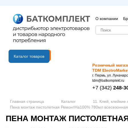
О компании
Бр
B2B портал
Каталог товаров
Розничный магаз
TDM ElectroMarke
г. Пермь, ул. Луначарс
tdm@batkomplekt.ru
+7
(342)
248-3
Главная страница
Каталог
11. Клей, клейкие
Пена монтаж пистолетная РемонтНа100% 780мл всесезонная 
ПЕНА МОНТАЖ ПИСТОЛЕТНАЯ