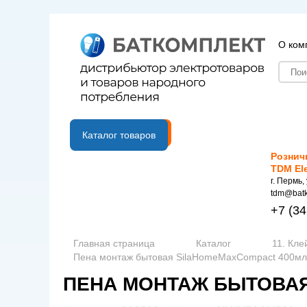
О ком
B2B портал
Каталог товаров
Рознич
TDM El
г. Пермь,
tdm@batk
+7
(34
Главная страница
Каталог
11. Кле
Пена монтаж бытовая SilaHomeMaxCompact 400мл 
ПЕНА МОНТАЖ БЫТОВАЯ