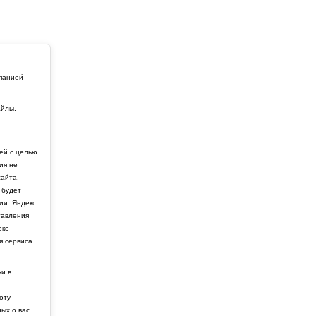
мпанией
айлы,
й
ей с целью
ия не
айта.
 будет
ии. Яндекс
тавления
екс
я сервиса
ки в
боту
ных о вас