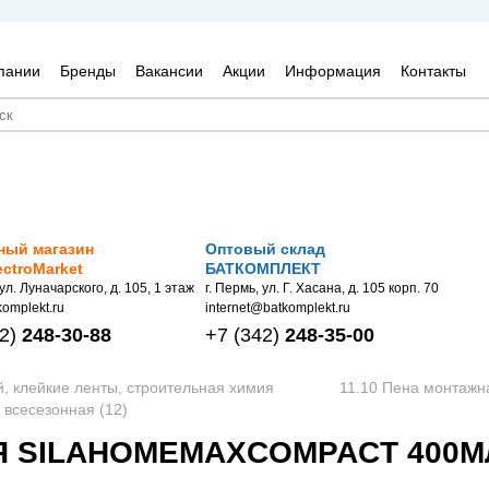
пании
Бренды
Вакансии
Акции
Информация
Контакты
ный магазин
Оптовый склад
ectroMarket
БАТКОМПЛЕКТ
 ул. Луначарского, д. 105, 1 этаж
г. Пермь, ул. Г. Хасана, д. 105 корп. 70
omplekt.ru
internet@batkomplekt.ru
2)
248-30-88
+7
(342)
248-35-00
й, клейкие ленты, строительная химия
11.10 Пена монтажн
всесезонная (12)
 SILAHOMEMAXCOMPACT 400МЛ