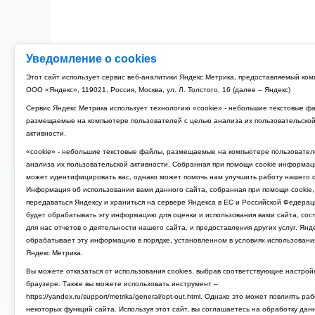
Уведомление о cookies
Этот сайт использует сервис веб-аналитики Яндекс Метрика, предоставляемый ко
ООО «Яндекс», 119021, Россия, Москва, ул. Л. Толстого, 16 (далее – Яндекс)
Сервис Яндекс Метрика использует технологию «cookie» - небольшие текстовые ф
размещаемые на компьютере пользователей с целью анализа их пользовательско
активности.
«cookie» - небольшие текстовые файлы, размещаемые на компьютере пользовател
анализа их пользовательской активности. Собранная при помощи cookie информац
может идентифицировать вас, однако может помочь нам улучшить работу нашего с
Информация об использовании вами данного сайта, собранная при помощи cookie,
передаваться Яндексу и храниться на сервере Яндекса в ЕС и Российской Федерац
будет обрабатывать эту информацию для оценки и использования вами сайта, сос
для нас отчетов о деятельности нашего сайта, и предоставления других услуг. Янд
обрабатывает эту информацию в порядке, установленном в условиях использовани
Яндекс Метрика.
Вы можете отказаться от использования cookies, выбрав соответствующие настрой
браузере. Также вы можете использовать инструмент –
https://yandex.ru/support/metrika/general/opt-out.html. Однако это может повлиять ра
некоторых функций сайта. Используя этот сайт, вы соглашаетесь на обработку дан