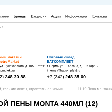
пании
Бренды
Вакансии
Акции
Информация
Контакты
ный магазин
Оптовый склад
ectroMarket
БАТКОМПЛЕКТ
 ул. Луначарского, д. 105, 1 этаж
г. Пермь, ул. Г. Хасана, д. 105 корп. 70
omplekt.ru
internet@batkomplekt.ru
2)
248-30-88
+7
(342)
248-35-00
й, клейкие ленты, строительная химия
11.10 Пена монтажн
 ПЕНЫ MONTA 440МЛ (12)