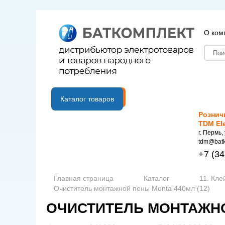
О ком
B2B портал
Каталог товаров
Рознич
TDM El
г. Пермь,
tdm@batk
+7
(34
Главная страница
Каталог
11. Кле
Очиститель монтажной пены Monta 440мл (12)
ОЧИСТИТЕЛЬ МОНТАЖНОЙ