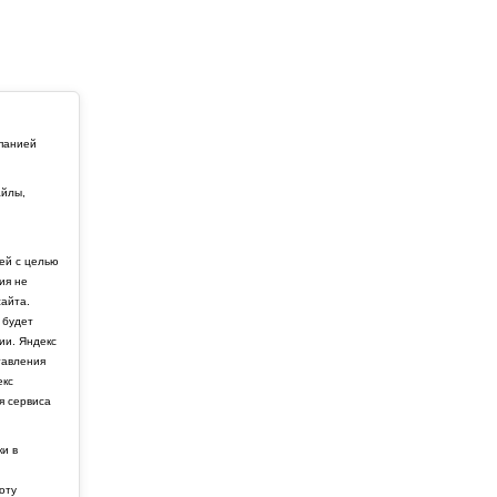
мпанией
айлы,
й
ей с целью
ия не
айта.
 будет
ии. Яндекс
тавления
екс
я сервиса
ки в
боту