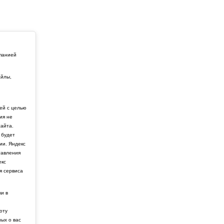
мпанией
айлы,
й
ей с целью
ия не
айта.
 будет
ии. Яндекс
тавления
екс
я сервиса
ки в
боту
ных о вас