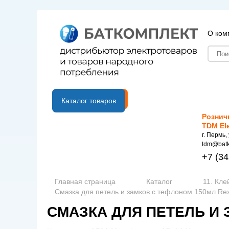
О ком
B2B портал
Каталог товаров
Рознич
TDM El
г. Пермь,
tdm@batk
+7
(34
Главная страница
Каталог
11. Кле
Смазка для петель и замков с тефлоном 150мл Rex
СМАЗКА ДЛЯ ПЕТЕЛЬ И 