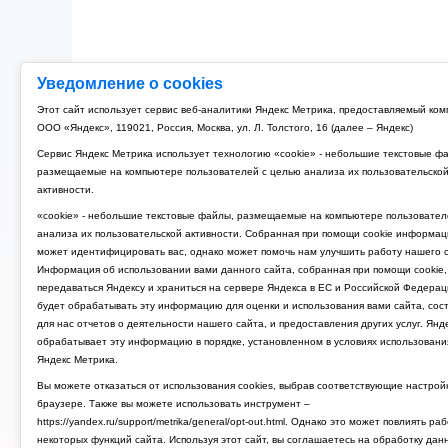
Уведомление о cookies
Этот сайт использует сервис веб-аналитики Яндекс Метрика, предоставляемый ко
ООО «Яндекс», 119021, Россия, Москва, ул. Л. Толстого, 16 (далее – Яндекс)
Сервис Яндекс Метрика использует технологию «cookie» - небольшие текстовые ф
размещаемые на компьютере пользователей с целью анализа их пользовательско
активности.
«cookie» - небольшие текстовые файлы, размещаемые на компьютере пользовател
анализа их пользовательской активности. Собранная при помощи cookie информац
может идентифицировать вас, однако может помочь нам улучшить работу нашего с
Информация об использовании вами данного сайта, собранная при помощи cookie,
передаваться Яндексу и храниться на сервере Яндекса в ЕС и Российской Федерац
будет обрабатывать эту информацию для оценки и использования вами сайта, сос
для нас отчетов о деятельности нашего сайта, и предоставления других услуг. Янд
обрабатывает эту информацию в порядке, установленном в условиях использовани
Яндекс Метрика.
Вы можете отказаться от использования cookies, выбрав соответствующие настрой
браузере. Также вы можете использовать инструмент –
https://yandex.ru/support/metrika/general/opt-out.html. Однако это может повлиять ра
некоторых функций сайта. Используя этот сайт, вы соглашаетесь на обработку дан