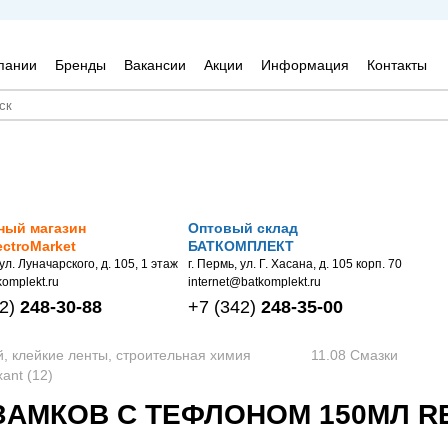
пании
Бренды
Вакансии
Акции
Информация
Контакты
ный магазин
Оптовый склад
ectroMarket
БАТКОМПЛЕКТ
 ул. Луначарского, д. 105, 1 этаж
г. Пермь, ул. Г. Хасана, д. 105 корп. 70
omplekt.ru
internet@batkomplekt.ru
2)
248-30-88
+7
(342)
248-35-00
й, клейкие ленты, строительная химия
11.08 Смазки
ant (12)
ЗАМКОВ С ТЕФЛОНОМ 150МЛ RE