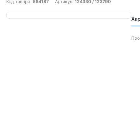
Код товара:
584187
Артикул:
124330 / 123790
Ха
Про