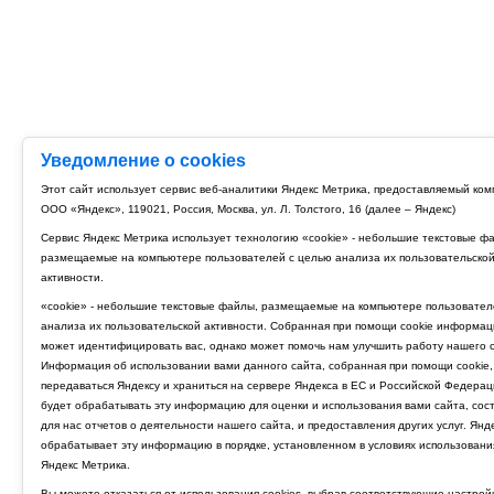
Уведомление о cookies
Этот сайт использует сервис веб-аналитики Яндекс Метрика, предоставляемый ко
ООО «Яндекс», 119021, Россия, Москва, ул. Л. Толстого, 16 (далее – Яндекс)
Сервис Яндекс Метрика использует технологию «cookie» - небольшие текстовые ф
размещаемые на компьютере пользователей с целью анализа их пользовательско
активности.
«cookie» - небольшие текстовые файлы, размещаемые на компьютере пользовател
анализа их пользовательской активности. Собранная при помощи cookie информац
может идентифицировать вас, однако может помочь нам улучшить работу нашего с
Информация об использовании вами данного сайта, собранная при помощи cookie,
передаваться Яндексу и храниться на сервере Яндекса в ЕС и Российской Федерац
будет обрабатывать эту информацию для оценки и использования вами сайта, сос
для нас отчетов о деятельности нашего сайта, и предоставления других услуг. Янд
обрабатывает эту информацию в порядке, установленном в условиях использовани
Яндекс Метрика.
Вы можете отказаться от использования cookies, выбрав соответствующие настрой