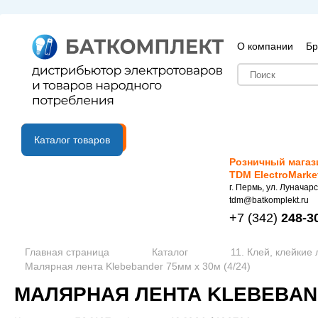
О компании
Бр
B2B портал
Каталог товаров
Розничный магаз
TDM ElectroMarke
г. Пермь, ул. Луначарс
tdm@batkomplekt.ru
+7
(342)
248-3
Главная страница
Каталог
11. Клей, клейкие
Малярная лента Klebebander 75мм х 30м (4/24)
МАЛЯРНАЯ ЛЕНТА KLEBEBANDE