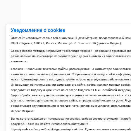
Уведомление о cookies
Этот сайт использует сервис веб-аналитики Яндекс Метрика, предоставляемый ко
ООО «Яндекс», 119021, Россия, Москва, ул. Л. Толстого, 16 (далее – Яндекс)
Сервис Яндекс Метрика использует технологию «cookie» - небольшие текстовые ф
размещаемые на компьютере пользователей с целью анализа их пользовательско
активности.
«cookie» - небольшие текстовые файлы, размещаемые на компьютере пользовател
анализа их пользовательской активности. Собранная при помощи cookie информац
может идентифицировать вас, однако может помочь нам улучшить работу нашего с
Информация об использовании вами данного сайта, собранная при помощи cookie,
передаваться Яндексу и храниться на сервере Яндекса в ЕС и Российской Федерац
будет обрабатывать эту информацию для оценки и использования вами сайта, сос
для нас отчетов о деятельности нашего сайта, и предоставления других услуг. Янд
обрабатывает эту информацию в порядке, установленном в условиях использовани
Яндекс Метрика.
Вы можете отказаться от использования cookies, выбрав соответствующие настрой
браузере. Также вы можете использовать инструмент –
https://yandex.ru/support/metrika/general/opt-out.html. Однако это может повлиять ра