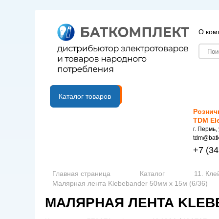
О ком
B2B портал
Каталог товаров
Рознич
TDM El
г. Пермь,
tdm@batk
+7
(34
Главная страница
Каталог
11. Кле
Малярная лента Klebebander 50мм х 15м (6/36)
МАЛЯРНАЯ ЛЕНТА KLEBEB