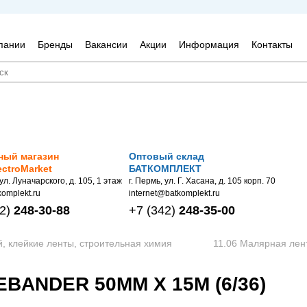
пании
Бренды
Вакансии
Акции
Информация
Контакты
ный магазин
Оптовый склад
ectroMarket
БАТКОМПЛЕКТ
 ул. Луначарского, д. 105, 1 этаж
г. Пермь, ул. Г. Хасана, д. 105 корп. 70
omplekt.ru
internet@batkomplekt.ru
2)
248-30-88
+7
(342)
248-35-00
й, клейкие ленты, строительная химия
11.06 Малярная лент
ANDER 50ММ Х 15М (6/36)