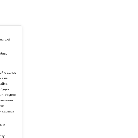
мпанией
айлы,
й
ей с целью
ия не
айта.
 будет
ии. Яндекс
тавления
екс
я сервиса
ки в
боту