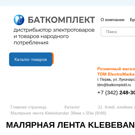
О компании
Бр
B2B портал
Каталог товаров
Розничный магаз
TDM ElectroMarke
г. Пермь, ул. Луначарс
tdm@batkomplekt.ru
+7
(342)
248-3
Главная страница
Каталог
11. Клей, клейкие
Малярная лента Klebebander 38мм х 50м (8/48)
МАЛЯРНАЯ ЛЕНТА KLEBEBANDE