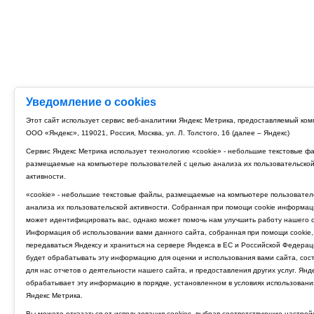
Уведомление о cookies
Этот сайт использует сервис веб-аналитики Яндекс Метрика, предоставляемый ко
ООО «Яндекс», 119021, Россия, Москва, ул. Л. Толстого, 16 (далее – Яндекс)
Сервис Яндекс Метрика использует технологию «cookie» - небольшие текстовые ф
размещаемые на компьютере пользователей с целью анализа их пользовательско
активности.
«cookie» - небольшие текстовые файлы, размещаемые на компьютере пользовател
анализа их пользовательской активности. Собранная при помощи cookie информац
может идентифицировать вас, однако может помочь нам улучшить работу нашего с
Информация об использовании вами данного сайта, собранная при помощи cookie,
передаваться Яндексу и храниться на сервере Яндекса в ЕС и Российской Федерац
будет обрабатывать эту информацию для оценки и использования вами сайта, сос
для нас отчетов о деятельности нашего сайта, и предоставления других услуг. Янд
обрабатывает эту информацию в порядке, установленном в условиях использовани
Яндекс Метрика.
Вы можете отказаться от использования cookies, выбрав соответствующие настрой