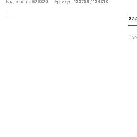
Код товара:
579370
Артикул:
123788 / 124318
Ха
Про