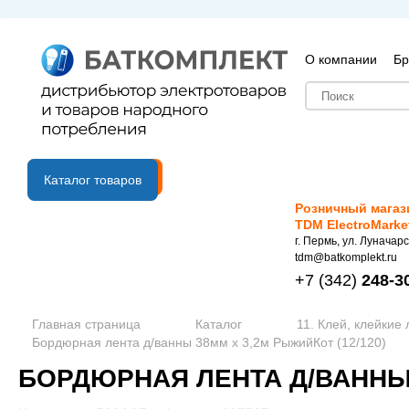
О компании
Бр
B2B портал
Каталог товаров
Розничный магаз
TDM ElectroMarke
г. Пермь, ул. Луначарс
tdm@batkomplekt.ru
+7
(342)
248-3
Главная страница
Каталог
11. Клей, клейкие
Бордюрная лента д/ванны 38мм х 3,2м РыжийКот (12/120)
БОРДЮРНАЯ ЛЕНТА Д/ВАННЫ 3