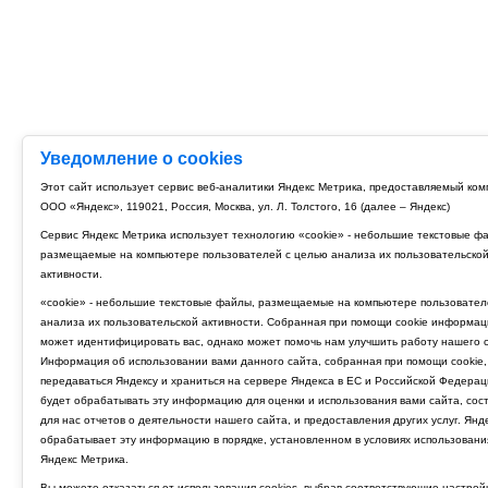
Уведомление о cookies
Этот сайт использует сервис веб-аналитики Яндекс Метрика, предоставляемый ко
ООО «Яндекс», 119021, Россия, Москва, ул. Л. Толстого, 16 (далее – Яндекс)
Сервис Яндекс Метрика использует технологию «cookie» - небольшие текстовые ф
размещаемые на компьютере пользователей с целью анализа их пользовательско
активности.
«cookie» - небольшие текстовые файлы, размещаемые на компьютере пользовател
анализа их пользовательской активности. Собранная при помощи cookie информац
может идентифицировать вас, однако может помочь нам улучшить работу нашего с
Информация об использовании вами данного сайта, собранная при помощи cookie,
передаваться Яндексу и храниться на сервере Яндекса в ЕС и Российской Федерац
будет обрабатывать эту информацию для оценки и использования вами сайта, сос
для нас отчетов о деятельности нашего сайта, и предоставления других услуг. Янд
обрабатывает эту информацию в порядке, установленном в условиях использовани
Яндекс Метрика.
Вы можете отказаться от использования cookies, выбрав соответствующие настрой