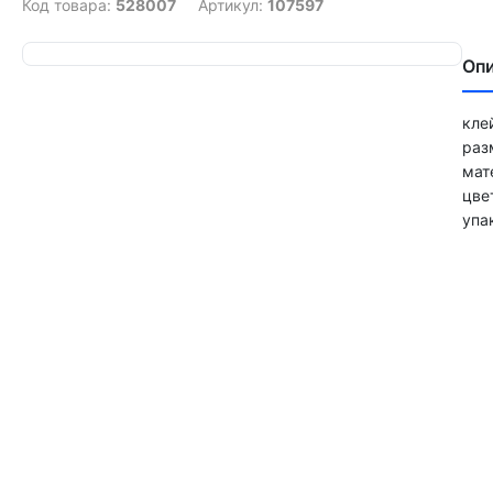
Код товара:
528007
Артикул:
107597
Оп
кле
раз
мат
цве
упа