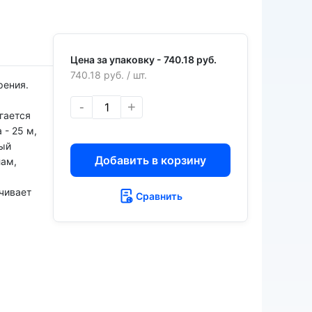
Цена за упаковку -
740.18 руб.
740.18 руб.
/ шт.
рения.
-
+
гается
 - 25 м,
ный
Добавить в корзину
лам,
ечивает
Сравнить