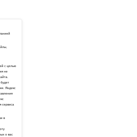
мпанией
айлы,
й
ей с целью
ия не
айта.
 будет
ии. Яндекс
тавления
екс
я сервиса
ки в
боту
ных о вас