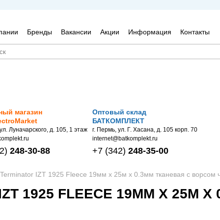
пании
Бренды
Вакансии
Акции
Информация
Контакты
ный магазин
Оптовый склад
ectroMarket
БАТКОМПЛЕКТ
 ул. Луначарского, д. 105, 1 этаж
г. Пермь, ул. Г. Хасана, д. 105 корп. 70
omplekt.ru
internet@batkomplekt.ru
2)
248-30-88
+7
(342)
248-35-00
Terminator IZT 1925 Fleece 19мм x 25м x 0.3мм тканевая с ворсом 
ZT 1925 FLEECE 19ММ X 25М X