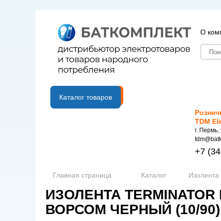
О ком
B2B портал
Каталог товаров
Рознич
TDM El
г. Пермь,
tdm@batk
+7
(34
Главная страница
Каталог
Изолента 
ИЗОЛЕНТА TERMINATOR I
ВОРСОМ ЧЕРНЫЙ (10/90)