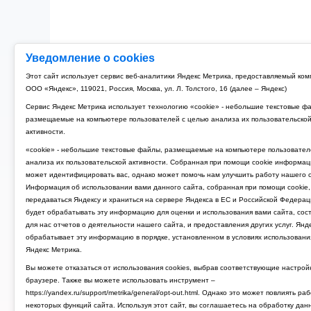
Уведомление о cookies
Этот сайт использует сервис веб-аналитики Яндекс Метрика, предоставляемый ко
ООО «Яндекс», 119021, Россия, Москва, ул. Л. Толстого, 16 (далее – Яндекс)
Сервис Яндекс Метрика использует технологию «cookie» - небольшие текстовые ф
размещаемые на компьютере пользователей с целью анализа их пользовательско
активности.
«cookie» - небольшие текстовые файлы, размещаемые на компьютере пользовател
анализа их пользовательской активности. Собранная при помощи cookie информац
может идентифицировать вас, однако может помочь нам улучшить работу нашего с
Информация об использовании вами данного сайта, собранная при помощи cookie,
передаваться Яндексу и храниться на сервере Яндекса в ЕС и Российской Федерац
будет обрабатывать эту информацию для оценки и использования вами сайта, сос
для нас отчетов о деятельности нашего сайта, и предоставления других услуг. Янд
обрабатывает эту информацию в порядке, установленном в условиях использовани
Яндекс Метрика.
Вы можете отказаться от использования cookies, выбрав соответствующие настрой
браузере. Также вы можете использовать инструмент –
https://yandex.ru/support/metrika/general/opt-out.html. Однако это может повлиять ра
некоторых функций сайта. Используя этот сайт, вы соглашаетесь на обработку дан