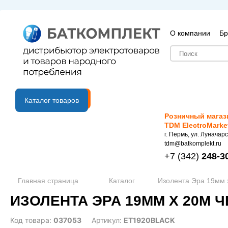
О компании
Бр
B2B портал
Каталог товаров
Розничный магаз
TDM ElectroMarke
г. Пермь, ул. Луначарс
tdm@batkomplekt.ru
+7
(342)
248-3
Главная страница
Каталог
Изолента Эра 19мм 
ИЗОЛЕНТА ЭРА 19ММ Х 20М ЧЕ
Код товара:
037053
Артикул:
ET1920BLACK