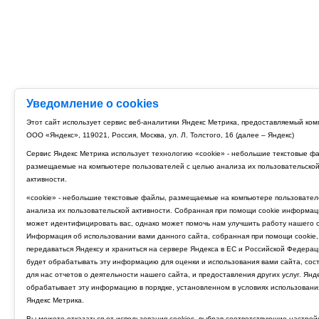
Уведомление о cookies
Этот сайт использует сервис веб-аналитики Яндекс Метрика, предоставляемый ко
ООО «Яндекс», 119021, Россия, Москва, ул. Л. Толстого, 16 (далее – Яндекс)
Сервис Яндекс Метрика использует технологию «cookie» - небольшие текстовые ф
размещаемые на компьютере пользователей с целью анализа их пользовательско
активности.
«cookie» - небольшие текстовые файлы, размещаемые на компьютере пользовател
анализа их пользовательской активности. Собранная при помощи cookie информац
может идентифицировать вас, однако может помочь нам улучшить работу нашего с
Информация об использовании вами данного сайта, собранная при помощи cookie,
передаваться Яндексу и храниться на сервере Яндекса в ЕС и Российской Федерац
будет обрабатывать эту информацию для оценки и использования вами сайта, сос
для нас отчетов о деятельности нашего сайта, и предоставления других услуг. Янд
обрабатывает эту информацию в порядке, установленном в условиях использовани
Яндекс Метрика.
Вы можете отказаться от использования cookies, выбрав соответствующие настрой