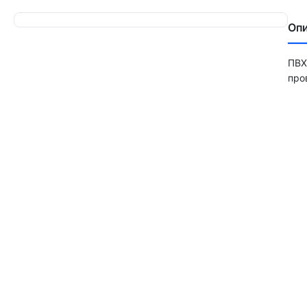
Оп
ПВХ
про