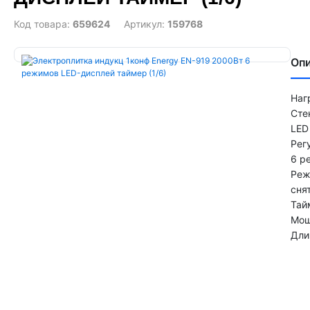
Код товара:
659624
Артикул:
159768
Оп
Наг
Сте
LED
Рег
6 р
Реж
сня
Тай
Мощ
Дли