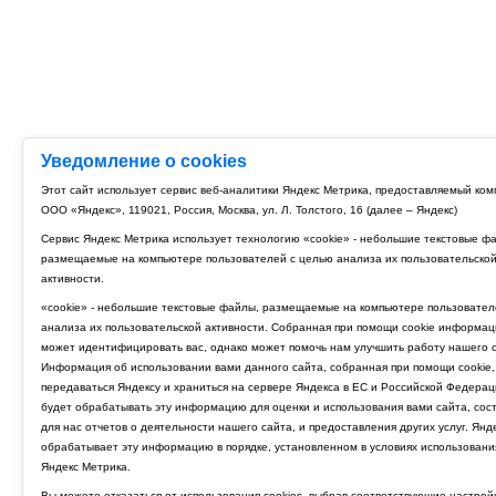
Уведомление о cookies
Этот сайт использует сервис веб-аналитики Яндекс Метрика, предоставляемый ко
ООО «Яндекс», 119021, Россия, Москва, ул. Л. Толстого, 16 (далее – Яндекс)
Сервис Яндекс Метрика использует технологию «cookie» - небольшие текстовые ф
размещаемые на компьютере пользователей с целью анализа их пользовательско
активности.
«cookie» - небольшие текстовые файлы, размещаемые на компьютере пользовател
анализа их пользовательской активности. Собранная при помощи cookie информац
может идентифицировать вас, однако может помочь нам улучшить работу нашего с
Информация об использовании вами данного сайта, собранная при помощи cookie,
передаваться Яндексу и храниться на сервере Яндекса в ЕС и Российской Федерац
будет обрабатывать эту информацию для оценки и использования вами сайта, сос
для нас отчетов о деятельности нашего сайта, и предоставления других услуг. Янд
обрабатывает эту информацию в порядке, установленном в условиях использовани
Яндекс Метрика.
Вы можете отказаться от использования cookies, выбрав соответствующие настрой