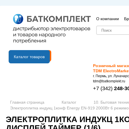
О компании
Бр
B2B портал
Каталог товаров
Розничный магаз
TDM ElectroMarke
г. Пермь, ул. Луначарс
tdm@batkomplekt.ru
+7
(342)
248-3
Главная страница
Каталог
10. Бытовая техни
Электроплитка индукц 1конф Energy EN-919 2000Вт 6 режимо
ЭЛЕКТРОПЛИТКА ИНДУКЦ 1КО
ДИСПЛЕЙ ТАЙМЕР (1/6)