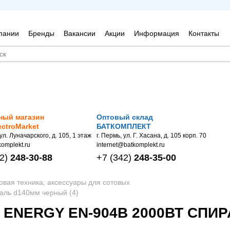
пании
Бренды
Вакансии
Акции
Информация
Контакты
ный магазин
Оптовый склад
ectroMarket
БАТКОМПЛЕКТ
 ул. Луначарского, д. 105, 1 этаж
г. Пермь, ул. Г. Хасана, д. 105 корп. 70
omplekt.ru
internet@batkomplekt.ru
2)
248-30-88
+7
(342)
248-35-00
овая техника, аксессуары для сотовых
аль d140мм черный (4)
ENERGY EN-904B 2000ВТ СПИР