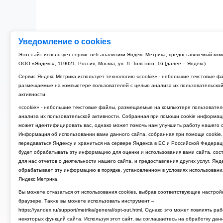
Уведомление о cookies
Этот сайт использует сервис веб-аналитики Яндекс Метрика, предоставляемый ко
ООО «Яндекс», 119021, Россия, Москва, ул. Л. Толстого, 16 (далее – Яндекс)
Сервис Яндекс Метрика использует технологию «cookie» - небольшие текстовые ф
размещаемые на компьютере пользователей с целью анализа их пользовательско
активности.
«cookie» - небольшие текстовые файлы, размещаемые на компьютере пользовател
анализа их пользовательской активности. Собранная при помощи cookie информац
может идентифицировать вас, однако может помочь нам улучшить работу нашего с
Информация об использовании вами данного сайта, собранная при помощи cookie,
передаваться Яндексу и храниться на сервере Яндекса в ЕС и Российской Федерац
будет обрабатывать эту информацию для оценки и использования вами сайта, сос
для нас отчетов о деятельности нашего сайта, и предоставления других услуг. Янд
обрабатывает эту информацию в порядке, установленном в условиях использовани
Яндекс Метрика.
Вы можете отказаться от использования cookies, выбрав соответствующие настрой
браузере. Также вы можете использовать инструмент –
https://yandex.ru/support/metrika/general/opt-out.html. Однако это может повлиять ра
некоторых функций сайта. Используя этот сайт, вы соглашаетесь на обработку дан