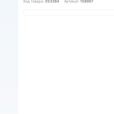
Код товара:
053384
Артикул:
158967