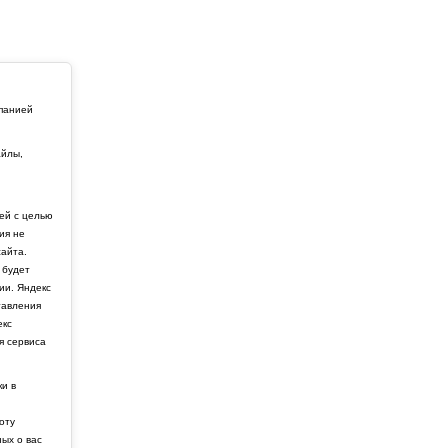
мпанией
айлы,
й
ей с целью
ия не
айта.
 будет
ии. Яндекс
тавления
екс
я сервиса
ки в
боту
ных о вас