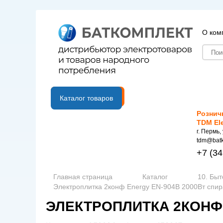
О ком
B2B портал
Каталог товаров
Рознич
TDM El
г. Пермь,
tdm@batk
+7
(34
Главная страница
Каталог
10. Быт
Электроплитка 2конф Energy EN-904B 2000Вт спир
ЭЛЕКТРОПЛИТКА 2КОНФ 