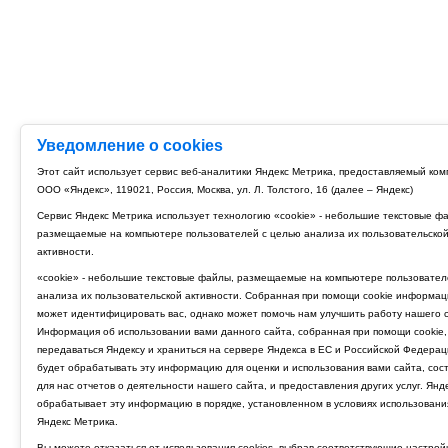
Уведомление о cookies
Этот сайт использует сервис веб-аналитики Яндекс Метрика, предоставляемый ко
ООО «Яндекс», 119021, Россия, Москва, ул. Л. Толстого, 16 (далее – Яндекс)
Сервис Яндекс Метрика использует технологию «cookie» - небольшие текстовые ф
размещаемые на компьютере пользователей с целью анализа их пользовательско
активности.
«cookie» - небольшие текстовые файлы, размещаемые на компьютере пользовател
анализа их пользовательской активности. Собранная при помощи cookie информац
может идентифицировать вас, однако может помочь нам улучшить работу нашего с
Информация об использовании вами данного сайта, собранная при помощи cookie,
передаваться Яндексу и храниться на сервере Яндекса в ЕС и Российской Федерац
будет обрабатывать эту информацию для оценки и использования вами сайта, сос
для нас отчетов о деятельности нашего сайта, и предоставления других услуг. Янд
обрабатывает эту информацию в порядке, установленном в условиях использовани
Яндекс Метрика.
Вы можете отказаться от использования cookies, выбрав соответствующие настрой