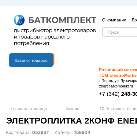
О компании
Бр
B2B портал
Каталог товаров
Розничный магаз
TDM ElectroMarke
г. Пермь, ул. Луначарс
tdm@batkomplekt.ru
+7
(342)
248-3
Главная страница
Каталог
10. Бытовая техни
ЭЛЕКТРОПЛИТКА 2КОНФ ENER
Код товара:
053837
Артикул:
158904