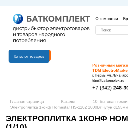
О компании
Бр
B2B портал
Каталог товаров
Розничный магаз
TDM ElectroMarke
г. Пермь, ул. Луначарс
tdm@batkomplekt.ru
+7
(342)
248-3
Главная страница
Каталог
10. Бытовая техни
Электроплитка 1конф Homestar HS-1102 1000Вт чугун d155мм
ЭЛЕКТРОПЛИТКА 1КОНФ HOME
(1/10)