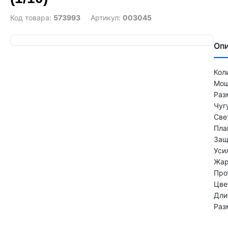
Код товара:
573993
Артикул:
003045
Оп
Кол
Мощ
Раз
Чуг
Све
Пла
Защ
Уси
Жар
Про
Цве
Дли
Раз