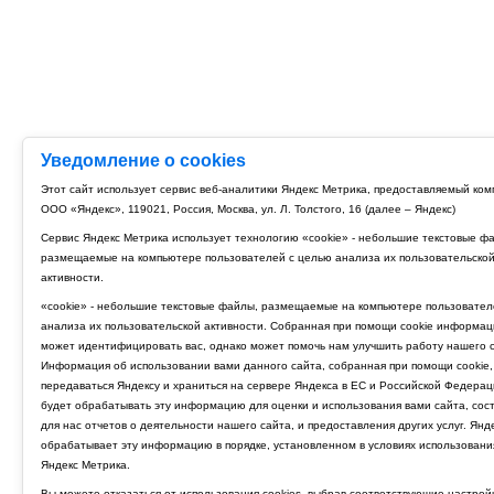
Уведомление о cookies
Этот сайт использует сервис веб-аналитики Яндекс Метрика, предоставляемый ко
ООО «Яндекс», 119021, Россия, Москва, ул. Л. Толстого, 16 (далее – Яндекс)
Сервис Яндекс Метрика использует технологию «cookie» - небольшие текстовые ф
размещаемые на компьютере пользователей с целью анализа их пользовательско
активности.
«cookie» - небольшие текстовые файлы, размещаемые на компьютере пользовател
анализа их пользовательской активности. Собранная при помощи cookie информац
может идентифицировать вас, однако может помочь нам улучшить работу нашего с
Информация об использовании вами данного сайта, собранная при помощи cookie,
передаваться Яндексу и храниться на сервере Яндекса в ЕС и Российской Федерац
будет обрабатывать эту информацию для оценки и использования вами сайта, сос
для нас отчетов о деятельности нашего сайта, и предоставления других услуг. Янд
обрабатывает эту информацию в порядке, установленном в условиях использовани
Яндекс Метрика.
Вы можете отказаться от использования cookies, выбрав соответствующие настрой