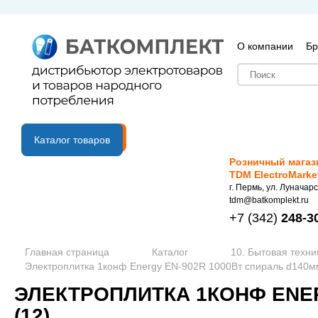
О компании
Бр
B2B портал
Каталог товаров
Розничный магаз
TDM ElectroMarke
г. Пермь, ул. Луначарс
tdm@batkomplekt.ru
+7
(342)
248-3
Главная страница
Каталог
10. Бытовая техни
Электроплитка 1конф Energy EN-902R 1000Вт спираль d140м
ЭЛЕКТРОПЛИТКА 1КОНФ ENER
(12)