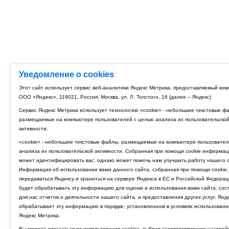
Уведомление о cookies
Этот сайт использует сервис веб-аналитики Яндекс Метрика, предоставляемый ко
ООО «Яндекс», 119021, Россия, Москва, ул. Л. Толстого, 16 (далее – Яндекс)
Сервис Яндекс Метрика использует технологию «cookie» - небольшие текстовые ф
размещаемые на компьютере пользователей с целью анализа их пользовательско
активности.
«cookie» - небольшие текстовые файлы, размещаемые на компьютере пользовател
анализа их пользовательской активности. Собранная при помощи cookie информац
может идентифицировать вас, однако может помочь нам улучшить работу нашего с
Информация об использовании вами данного сайта, собранная при помощи cookie,
передаваться Яндексу и храниться на сервере Яндекса в ЕС и Российской Федерац
будет обрабатывать эту информацию для оценки и использования вами сайта, сос
для нас отчетов о деятельности нашего сайта, и предоставления других услуг. Янд
обрабатывает эту информацию в порядке, установленном в условиях использовани
Яндекс Метрика.
Вы можете отказаться от использования cookies, выбрав соответствующие настрой