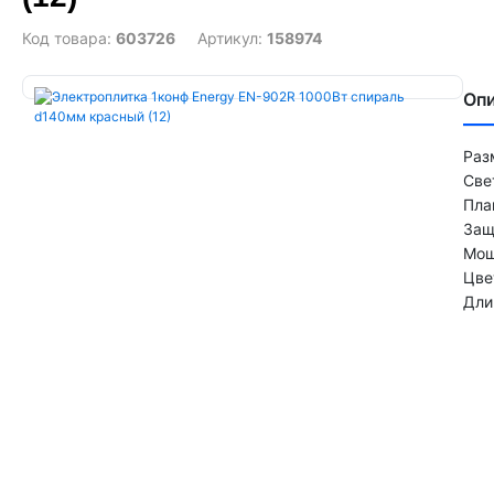
Код товара:
603726
Артикул:
158974
Оп
Раз
Све
Пла
Защ
Мощ
Цве
Дли