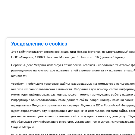
Уведомление о cookies
Этот сайт использует сервис веб-аналитики Яндекс Метрика, предоставляемый ко
ООО «Яндекс», 119021, Россия, Москва, ул. Л. Толстого, 16 (далее – Яндекс)
Сервис Яндекс Метрика использует технологию «cookie» - небольшие текстовые ф
размещаемые на компьютере пользователей с целью анализа их пользовательско
активности.
«cookie» - небольшие текстовые файлы, размещаемые на компьютере пользовател
анализа их пользовательской активности. Собранная при помощи cookie информац
может идентифицировать вас, однако может помочь нам улучшить работу нашего с
Информация об использовании вами данного сайта, собранная при помощи cookie,
передаваться Яндексу и храниться на сервере Яндекса в ЕС и Российской Федерац
будет обрабатывать эту информацию для оценки и использования вами сайта, сос
для нас отчетов о деятельности нашего сайта, и предоставления других услуг. Янд
обрабатывает эту информацию в порядке, установленном в условиях использовани
Яндекс Метрика.
Вы можете отказаться от использования cookies, выбрав соответствующие настрой