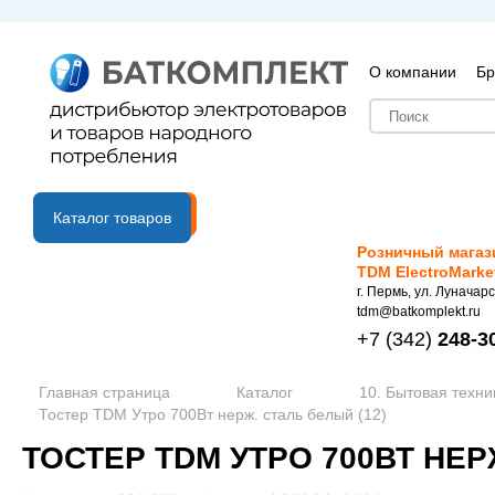
О компании
Бр
B2B портал
Каталог товаров
Розничный магаз
TDM ElectroMarke
г. Пермь, ул. Луначарс
tdm@batkomplekt.ru
+7
(342)
248-3
Главная страница
Каталог
10. Бытовая техни
Тостер TDM Утро 700Вт нерж. сталь белый (12)
ТОСТЕР TDM УТРО 700ВТ НЕР