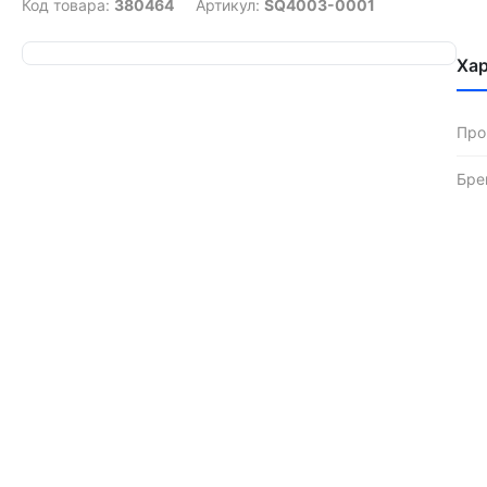
Код товара:
380464
Артикул:
SQ4003-0001
Ха
Про
Бре