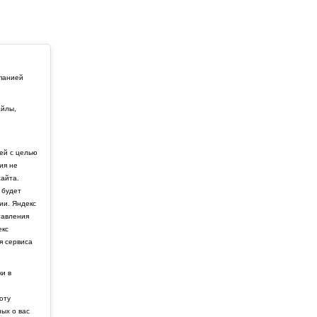
мпанией
айлы,
й
ей с целью
ия не
айта.
 будет
ии. Яндекс
тавления
екс
я сервиса
ки в
боту
ных о вас