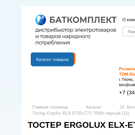
О ком
B2B портал
Каталог товаров
Рознич
TDM El
г. Пермь,
tdm@batk
+7
(34
Главная страница
Каталог
10. Быт
Тостер Ergolux ELX-ET03-C72 700Вт черный (12)
ТОСТЕР ERGOLUX ELX-ET