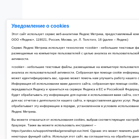
Уведомление о cookies
Этот сайт использует сервис веб-аналитики Яндекс Метрика, предоставляемый ко
ООО «Яндекс», 119021, Россия, Москва, ул. Л. Толстого, 16 (далее – Яндекс)
Сервис Яндекс Метрика использует технологию «cookie» - небольшие текстовые ф
размещаемые на компьютере пользователей с целью анализа их пользовательско
активности.
«cookie» - небольшие текстовые файлы, размещаемые на компьютере пользовател
анализа их пользовательской активности. Собранная при помощи cookie информац
может идентифицировать вас, однако может помочь нам улучшить работу нашего с
Информация об использовании вами данного сайта, собранная при помощи cookie,
передаваться Яндексу и храниться на сервере Яндекса в ЕС и Российской Федерац
будет обрабатывать эту информацию для оценки и использования вами сайта, сос
для нас отчетов о деятельности нашего сайта, и предоставления других услуг. Янд
обрабатывает эту информацию в порядке, установленном в условиях использовани
Яндекс Метрика.
Вы можете отказаться от использования cookies, выбрав соответствующие настрой
браузере. Также вы можете использовать инструмент –
https://yandex.ru/support/metrika/general/opt-out.html. Однако это может повлиять ра
некоторых функций сайта. Используя этот сайт, вы соглашаетесь на обработку дан