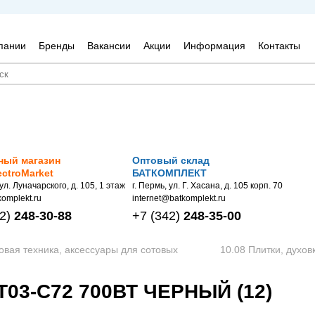
пании
Бренды
Вакансии
Акции
Информация
Контакты
ный магазин
Оптовый склад
ectroMarket
БАТКОМПЛЕКТ
 ул. Луначарского, д. 105, 1 этаж
г. Пермь, ул. Г. Хасана, д. 105 корп. 70
omplekt.ru
internet@batkomplekt.ru
2)
248-30-88
+7
(342)
248-35-00
овая техника, аксессуары для сотовых
10.08 Плитки, духов
03-C72 700ВТ ЧЕРНЫЙ (12)