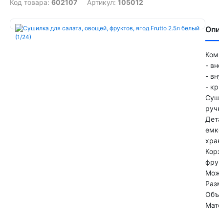
Код товара:
602107
Артикул:
105012
Оп
Ком
- в
- в
- к
Суш
руч
Дет
емк
хра
Кор
фру
Мож
Раз
Объ
Мат