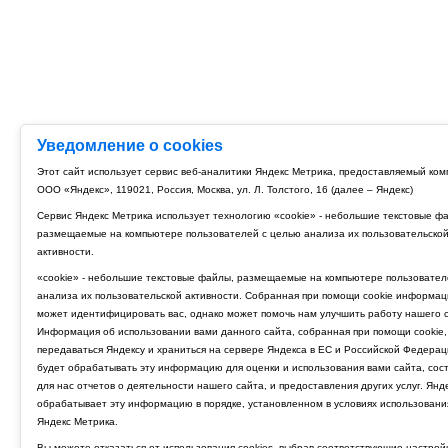
Уведомление о cookies
Этот сайт использует сервис веб-аналитики Яндекс Метрика, предоставляемый ко
ООО «Яндекс», 119021, Россия, Москва, ул. Л. Толстого, 16 (далее – Яндекс)
Сервис Яндекс Метрика использует технологию «cookie» - небольшие текстовые ф
размещаемые на компьютере пользователей с целью анализа их пользовательско
активности.
«cookie» - небольшие текстовые файлы, размещаемые на компьютере пользовател
анализа их пользовательской активности. Собранная при помощи cookie информац
может идентифицировать вас, однако может помочь нам улучшить работу нашего с
Информация об использовании вами данного сайта, собранная при помощи cookie,
передаваться Яндексу и храниться на сервере Яндекса в ЕС и Российской Федерац
будет обрабатывать эту информацию для оценки и использования вами сайта, сос
для нас отчетов о деятельности нашего сайта, и предоставления других услуг. Янд
обрабатывает эту информацию в порядке, установленном в условиях использовани
Яндекс Метрика.
Вы можете отказаться от использования cookies, выбрав соответствующие настрой