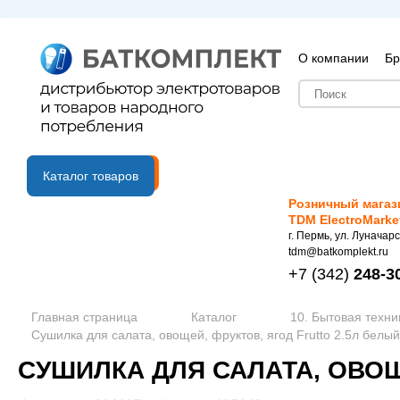
О компании
Бр
B2B портал
Каталог товаров
Розничный магаз
TDM ElectroMarke
г. Пермь, ул. Луначарс
tdm@batkomplekt.ru
+7
(342)
248-3
Главная страница
Каталог
10. Бытовая техни
Сушилка для салата, овощей, фруктов, ягод Frutto 2.5л белый
СУШИЛКА ДЛЯ САЛАТА, ОВОЩЕ