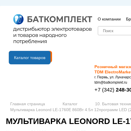
О компании
Бр
B2B портал
Каталог товаров
Розничный магаз
TDM ElectroMarke
г. Пермь, ул. Луначарс
tdm@batkomplekt.ru
+7
(342)
248-3
Главная страница
Каталог
10. Бытовая техни
Мультиварка Leonord LE-1760E 860Вт 4.5л 12программ LED (
МУЛЬТИВАРКА LEONORD LE-17