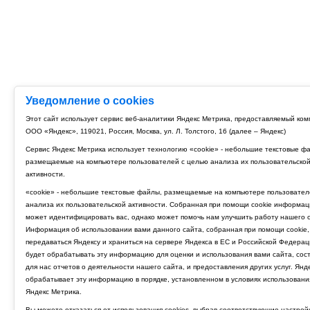
Уведомление о cookies
Этот сайт использует сервис веб-аналитики Яндекс Метрика, предоставляемый ко
ООО «Яндекс», 119021, Россия, Москва, ул. Л. Толстого, 16 (далее – Яндекс)
Сервис Яндекс Метрика использует технологию «cookie» - небольшие текстовые ф
размещаемые на компьютере пользователей с целью анализа их пользовательско
активности.
«cookie» - небольшие текстовые файлы, размещаемые на компьютере пользовател
анализа их пользовательской активности. Собранная при помощи cookie информац
может идентифицировать вас, однако может помочь нам улучшить работу нашего с
Информация об использовании вами данного сайта, собранная при помощи cookie,
передаваться Яндексу и храниться на сервере Яндекса в ЕС и Российской Федерац
будет обрабатывать эту информацию для оценки и использования вами сайта, сос
для нас отчетов о деятельности нашего сайта, и предоставления других услуг. Янд
обрабатывает эту информацию в порядке, установленном в условиях использовани
Яндекс Метрика.
Вы можете отказаться от использования cookies, выбрав соответствующие настрой