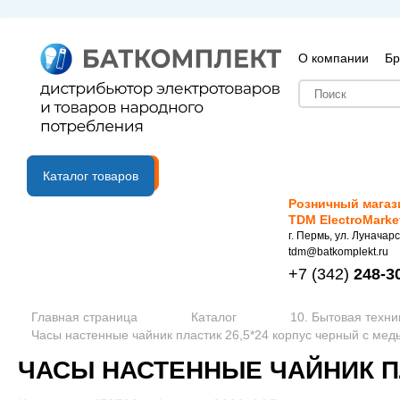
О компании
Бр
B2B портал
Каталог товаров
Розничный магаз
TDM ElectroMarke
г. Пермь, ул. Луначарс
tdm@batkomplekt.ru
+7
(342)
248-3
Главная страница
Каталог
10. Бытовая техни
Часы настенные чайник пластик 26,5*24 корпус черный с медь
ЧАСЫ НАСТЕННЫЕ ЧАЙНИК ПЛ