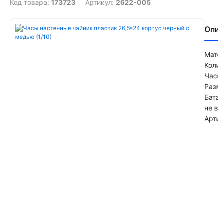
Код товара:
173723
Артикул:
2622-005
Оп
Мат
Кол
Час
Раз
Бат
не 
Арт