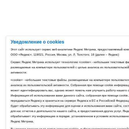
Уведомление о cookies
Этот сайт использует сервис веб-аналитики Яндекс Метрика, предоставляемый ко
ООО «Яндекс», 119021, Россия, Москва, ул. Л. Толстого, 16 (далее – Яндекс)
Сервис Яндекс Метрика использует технологию «cookie» - небольшие текстовые ф
размещаемые на компьютере пользователей с целью анализа их пользовательско
активности.
«cookie» - небольшие текстовые файлы, размещаемые на компьютере пользовател
анализа их пользовательской активности. Собранная при помощи cookie информац
может идентифицировать вас, однако может помочь нам улучшить работу нашего с
Информация об использовании вами данного сайта, собранная при помощи cookie,
передаваться Яндексу и храниться на сервере Яндекса в ЕС и Российской Федерац
будет обрабатывать эту информацию для оценки и использования вами сайта, сос
для нас отчетов о деятельности нашего сайта, и предоставления других услуг. Янд
обрабатывает эту информацию в порядке, установленном в условиях использовани
Яндекс Метрика.
Вы можете отказаться от использования cookies, выбрав соответствующие настрой