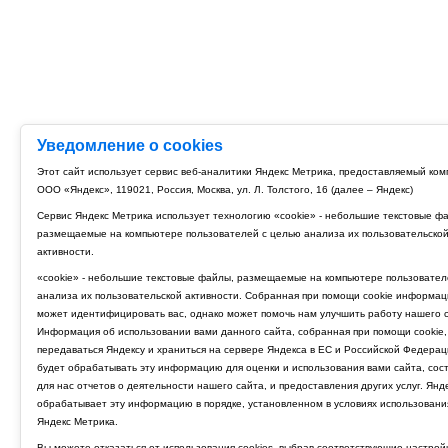
Уведомление о cookies
Этот сайт использует сервис веб-аналитики Яндекс Метрика, предоставляемый ко
ООО «Яндекс», 119021, Россия, Москва, ул. Л. Толстого, 16 (далее – Яндекс)
Сервис Яндекс Метрика использует технологию «cookie» - небольшие текстовые ф
размещаемые на компьютере пользователей с целью анализа их пользовательско
активности.
«cookie» - небольшие текстовые файлы, размещаемые на компьютере пользовател
анализа их пользовательской активности. Собранная при помощи cookie информац
может идентифицировать вас, однако может помочь нам улучшить работу нашего с
Информация об использовании вами данного сайта, собранная при помощи cookie,
передаваться Яндексу и храниться на сервере Яндекса в ЕС и Российской Федерац
будет обрабатывать эту информацию для оценки и использования вами сайта, сос
для нас отчетов о деятельности нашего сайта, и предоставления других услуг. Янд
обрабатывает эту информацию в порядке, установленном в условиях использовани
Яндекс Метрика.
Вы можете отказаться от использования cookies, выбрав соответствующие настрой