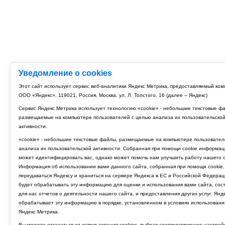
Уведомление о cookies
Этот сайт использует сервис веб-аналитики Яндекс Метрика, предоставляемый ко
ООО «Яндекс», 119021, Россия, Москва, ул. Л. Толстого, 16 (далее – Яндекс)
Сервис Яндекс Метрика использует технологию «cookie» - небольшие текстовые ф
размещаемые на компьютере пользователей с целью анализа их пользовательско
активности.
«cookie» - небольшие текстовые файлы, размещаемые на компьютере пользовател
анализа их пользовательской активности. Собранная при помощи cookie информац
может идентифицировать вас, однако может помочь нам улучшить работу нашего с
Информация об использовании вами данного сайта, собранная при помощи cookie,
передаваться Яндексу и храниться на сервере Яндекса в ЕС и Российской Федерац
будет обрабатывать эту информацию для оценки и использования вами сайта, сос
для нас отчетов о деятельности нашего сайта, и предоставления других услуг. Янд
обрабатывает эту информацию в порядке, установленном в условиях использовани
Яндекс Метрика.
Вы можете отказаться от использования cookies, выбрав соответствующие настрой