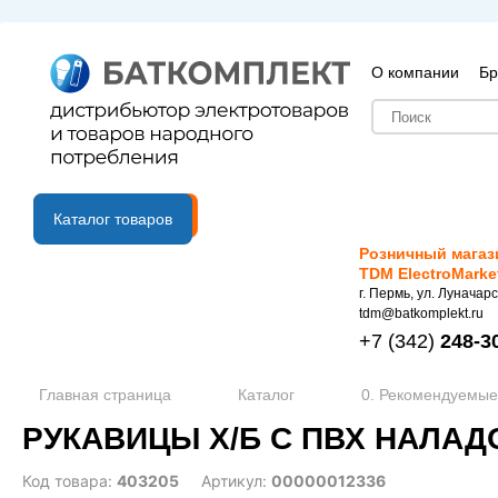
О компании
Бр
B2B портал
Каталог товаров
Розничный магаз
TDM ElectroMarke
г. Пермь, ул. Луначарс
tdm@batkomplekt.ru
+7
(342)
248-3
Главная страница
Каталог
0. Рекомендуемые
РУКАВИЦЫ Х/Б С ПВХ НАЛАД
Код товара:
403205
Артикул:
00000012336