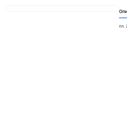
Оп
пл. 