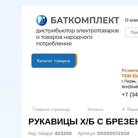
О ком
B2B портал
Каталог товаров
Рознич
TDM El
г. Пермь,
tdm@batk
+7
(34
Главная страница
Каталог
0. Рек
РУКАВИЦЫ Х/Б С БРЕЗЕ
Код товара:
403206
Артикул:
00000012554