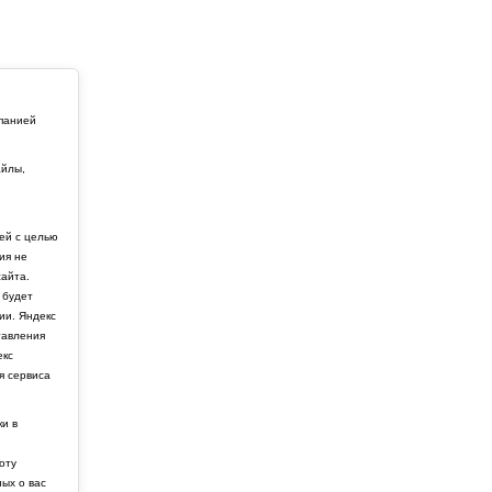
мпанией
айлы,
й
ей с целью
ия не
айта.
 будет
ии. Яндекс
тавления
екс
я сервиса
ки в
боту
ных о вас