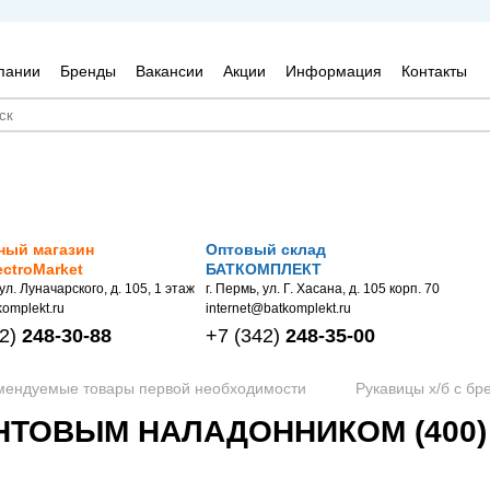
пании
Бренды
Вакансии
Акции
Информация
Контакты
ный магазин
Оптовый склад
ectroMarket
БАТКОМПЛЕКТ
 ул. Луначарского, д. 105, 1 этаж
г. Пермь, ул. Г. Хасана, д. 105 корп. 70
omplekt.ru
internet@batkomplekt.ru
2)
248-30-88
+7
(342)
248-35-00
омендуемые товары первой необходимости
Рукавицы х/б с б
НТОВЫМ НАЛАДОННИКОМ (400)