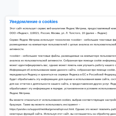
Уведомление о cookies
Этот сайт использует сервис веб-аналитики Яндекс Метрика, предоставляемый ко
ООО «Яндекс», 119021, Россия, Москва, ул. Л. Толстого, 16 (далее – Яндекс)
Сервис Яндекс Метрика использует технологию «cookie» - небольшие текстовые ф
размещаемые на компьютере пользователей с целью анализа их пользовательско
активности.
«cookie» - небольшие текстовые файлы, размещаемые на компьютере пользовател
анализа их пользовательской активности. Собранная при помощи cookie информац
может идентифицировать вас, однако может помочь нам улучшить работу нашего с
Информация об использовании вами данного сайта, собранная при помощи cookie,
передаваться Яндексу и храниться на сервере Яндекса в ЕС и Российской Федерац
будет обрабатывать эту информацию для оценки и использования вами сайта, сос
для нас отчетов о деятельности нашего сайта, и предоставления других услуг. Янд
обрабатывает эту информацию в порядке, установленном в условиях использовани
Яндекс Метрика.
Вы можете отказаться от использования cookies, выбрав соответствующие настрой
браузере. Также вы можете использовать инструмент –
https://yandex.ru/support/metrika/general/opt-out.html. Однако это может повлиять ра
некоторых функций сайта. Используя этот сайт, вы соглашаетесь на обработку дан