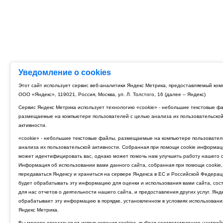
Уведомление о cookies
Этот сайт использует сервис веб-аналитики Яндекс Метрика, предоставляемый ко
ООО «Яндекс», 119021, Россия, Москва, ул. Л. Толстого, 16 (далее – Яндекс)
Сервис Яндекс Метрика использует технологию «cookie» - небольшие текстовые ф
размещаемые на компьютере пользователей с целью анализа их пользовательско
активности.
«cookie» - небольшие текстовые файлы, размещаемые на компьютере пользовател
анализа их пользовательской активности. Собранная при помощи cookie информац
может идентифицировать вас, однако может помочь нам улучшить работу нашего с
Информация об использовании вами данного сайта, собранная при помощи cookie,
передаваться Яндексу и храниться на сервере Яндекса в ЕС и Российской Федерац
будет обрабатывать эту информацию для оценки и использования вами сайта, сос
для нас отчетов о деятельности нашего сайта, и предоставления других услуг. Янд
обрабатывает эту информацию в порядке, установленном в условиях использовани
Яндекс Метрика.
Вы можете отказаться от использования cookies, выбрав соответствующие настрой