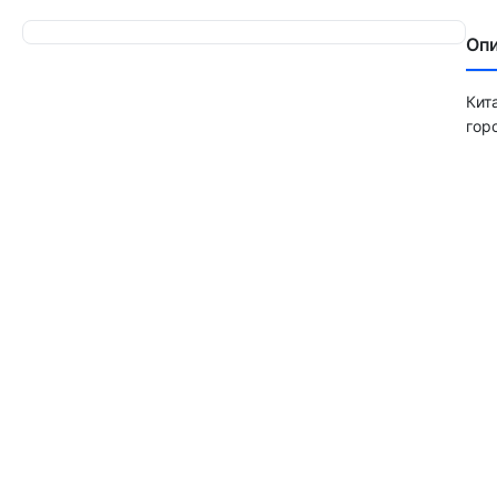
Оп
Кит
гор