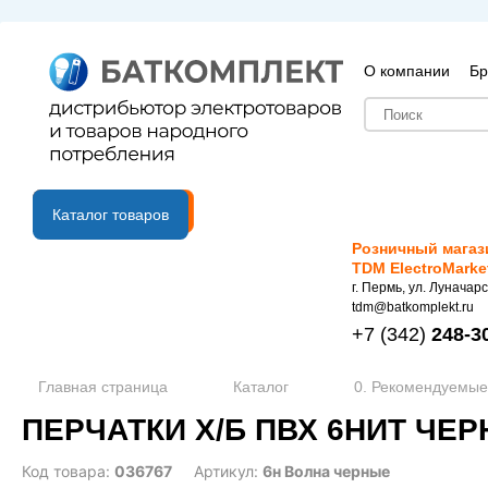
О компании
Бр
B2B портал
Каталог товаров
Розничный магаз
TDM ElectroMarke
г. Пермь, ул. Луначарс
tdm@batkomplekt.ru
+7
(342)
248-3
Главная страница
Каталог
0. Рекомендуемые
ПЕРЧАТКИ Х/Б ПВХ 6НИТ ЧЕРН
Код товара:
036767
Артикул:
6н Волна черные