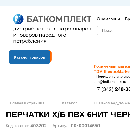
О компании
Бр
B2B портал
Каталог товаров
Розничный магаз
TDM ElectroMarke
г. Пермь, ул. Луначарс
tdm@batkomplekt.ru
+7
(342)
248-3
Главная страница
Каталог
0. Рекомендуемые
ПЕРЧАТКИ Х/Б ПВХ 6НИТ ЧЕРНЫ
Код товара:
403202
Артикул:
00-00014650