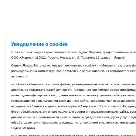
Уведомление о cookies
Этот сайт использует сервис веб-аналитики Яндекс Метрика, предоставляемый ко
ООО «Яндекс», 119021, Россия, Москва, ул. Л. Толстого, 16 (далее – Яндекс)
Сервис Яндекс Метрика использует технологию «cookie» - небольшие текстовые ф
размещаемые на компьютере пользователей с целью анализа их пользовательско
активности.
«cookie» - небольшие текстовые файлы, размещаемые на компьютере пользовател
анализа их пользовательской активности. Собранная при помощи cookie информац
может идентифицировать вас, однако может помочь нам улучшить работу нашего с
Информация об использовании вами данного сайта, собранная при помощи cookie,
передаваться Яндексу и храниться на сервере Яндекса в ЕС и Российской Федерац
будет обрабатывать эту информацию для оценки и использования вами сайта, сос
для нас отчетов о деятельности нашего сайта, и предоставления других услуг. Янд
обрабатывает эту информацию в порядке, установленном в условиях использовани
Яндекс Метрика.
Вы можете отказаться от использования cookies, выбрав соответствующие настрой