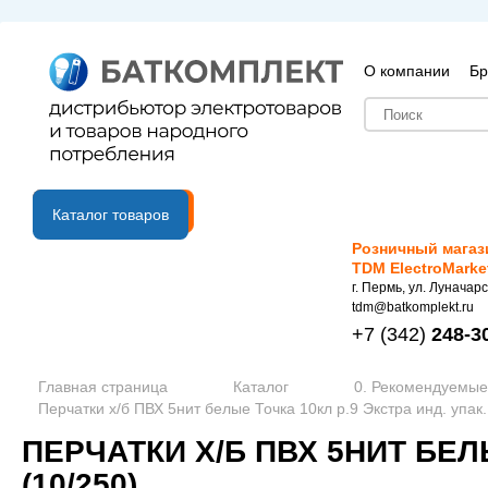
О компании
Бр
B2B портал
Каталог товаров
Розничный магаз
TDM ElectroMarke
г. Пермь, ул. Луначарс
tdm@batkomplekt.ru
+7
(342)
248-3
Главная страница
Каталог
0. Рекомендуемые
Перчатки х/б ПВХ 5нит белые Точка 10кл р.9 Экстра инд. упак.
ПЕРЧАТКИ Х/Б ПВХ 5НИТ БЕЛ
(10/250)