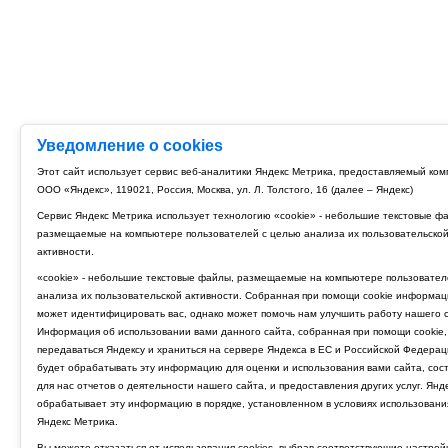
Уведомление о cookies
Этот сайт использует сервис веб-аналитики Яндекс Метрика, предоставляемый ко
ООО «Яндекс», 119021, Россия, Москва, ул. Л. Толстого, 16 (далее – Яндекс)
Сервис Яндекс Метрика использует технологию «cookie» - небольшие текстовые ф
размещаемые на компьютере пользователей с целью анализа их пользовательско
активности.
«cookie» - небольшие текстовые файлы, размещаемые на компьютере пользовател
анализа их пользовательской активности. Собранная при помощи cookie информац
может идентифицировать вас, однако может помочь нам улучшить работу нашего с
Информация об использовании вами данного сайта, собранная при помощи cookie,
передаваться Яндексу и храниться на сервере Яндекса в ЕС и Российской Федерац
будет обрабатывать эту информацию для оценки и использования вами сайта, сос
для нас отчетов о деятельности нашего сайта, и предоставления других услуг. Янд
обрабатывает эту информацию в порядке, установленном в условиях использовани
Яндекс Метрика.
Вы можете отказаться от использования cookies, выбрав соответствующие настрой