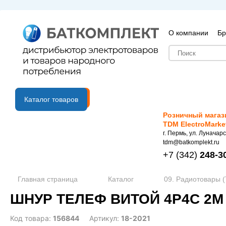
О компании
Бр
B2B портал
Каталог товаров
Розничный магаз
TDM ElectroMarke
г. Пермь, ул. Луначарс
tdm@batkomplekt.ru
+7
(342)
248-3
Главная страница
Каталог
09. Радиотовары (T
ШНУР ТЕЛЕФ ВИТОЙ 4Р4С 2М 
Код товара:
156844
Артикул:
18-2021