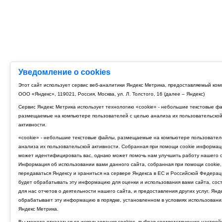
Уведомление о cookies
Этот сайт использует сервис веб-аналитики Яндекс Метрика, предоставляемый ко
ООО «Яндекс», 119021, Россия, Москва, ул. Л. Толстого, 16 (далее – Яндекс)
Сервис Яндекс Метрика использует технологию «cookie» - небольшие текстовые ф
размещаемые на компьютере пользователей с целью анализа их пользовательско
активности.
«cookie» - небольшие текстовые файлы, размещаемые на компьютере пользовател
анализа их пользовательской активности. Собранная при помощи cookie информац
может идентифицировать вас, однако может помочь нам улучшить работу нашего с
Информация об использовании вами данного сайта, собранная при помощи cookie,
передаваться Яндексу и храниться на сервере Яндекса в ЕС и Российской Федерац
будет обрабатывать эту информацию для оценки и использования вами сайта, сос
для нас отчетов о деятельности нашего сайта, и предоставления других услуг. Янд
обрабатывает эту информацию в порядке, установленном в условиях использовани
Яндекс Метрика.
Вы можете отказаться от использования cookies, выбрав соответствующие настрой