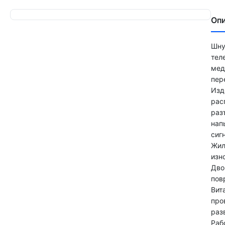
Оп
Шну
тел
мед
пер
Изд
рас
раз
нап
сиг
Жил
изн
Дво
пов
Вит
про
раз
Раб