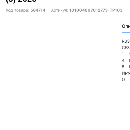
Код товара:
584714
Артикул:
101004007012773-TP103
Оп
R3
CE
1 К
4 Н
5 Б
Инт
O О