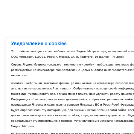
Уведомление о cookies
Этот сайт использует сервис веб-аналитики Яндекс Метрика, предоставляемый ко
ООО «Яндекс», 119021, Россия, Москва, ул. Л. Толстого, 16 (далее – Яндекс)
Сервис Яндекс Метрика использует технологию «cookie» - небольшие текстовые ф
размещаемые на компьютере пользователей с целью анализа их пользовательско
активности.
«cookie» - небольшие текстовые файлы, размещаемые на компьютере пользовател
анализа их пользовательской активности. Собранная при помощи cookie информац
может идентифицировать вас, однако может помочь нам улучшить работу нашего с
Информация об использовании вами данного сайта, собранная при помощи cookie,
передаваться Яндексу и храниться на сервере Яндекса в ЕС и Российской Федерац
будет обрабатывать эту информацию для оценки и использования вами сайта, сос
для нас отчетов о деятельности нашего сайта, и предоставления других услуг. Янд
обрабатывает эту информацию в порядке, установленном в условиях использовани
Яндекс Метрика.
Вы можете отказаться от использования cookies, выбрав соответствующие настрой