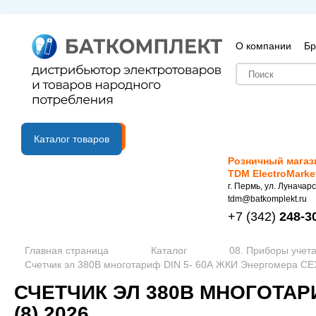
О компании
Бр
B2B портал
Каталог товаров
Розничный магаз
TDM ElectroMarke
г. Пермь, ул. Луначарс
tdm@batkomplekt.ru
+7
(342)
248-3
Главная страница
Каталог
08. Приборы учета
Счетчик эл 380В многотариф DIN 5- 60А ЖКИ Энергомера СЕ3
СЧЕТЧИК ЭЛ 380В МНОГОТАРИ
(8) 2026