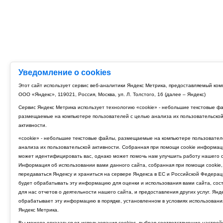
Уведомление о cookies
Этот сайт использует сервис веб-аналитики Яндекс Метрика, предоставляемый ко
ООО «Яндекс», 119021, Россия, Москва, ул. Л. Толстого, 16 (далее – Яндекс)
Сервис Яндекс Метрика использует технологию «cookie» - небольшие текстовые ф
размещаемые на компьютере пользователей с целью анализа их пользовательско
активности.
«cookie» - небольшие текстовые файлы, размещаемые на компьютере пользовател
анализа их пользовательской активности. Собранная при помощи cookie информац
может идентифицировать вас, однако может помочь нам улучшить работу нашего с
Информация об использовании вами данного сайта, собранная при помощи cookie,
передаваться Яндексу и храниться на сервере Яндекса в ЕС и Российской Федерац
будет обрабатывать эту информацию для оценки и использования вами сайта, сос
для нас отчетов о деятельности нашего сайта, и предоставления других услуг. Янд
обрабатывает эту информацию в порядке, установленном в условиях использовани
Яндекс Метрика.
Вы можете отказаться от использования cookies, выбрав соответствующие настрой