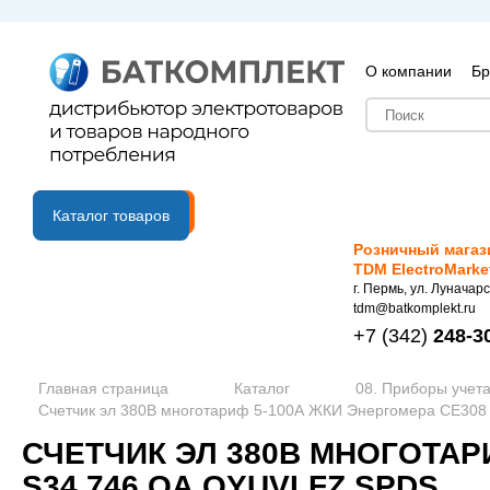
О компании
Бр
B2B портал
Каталог товаров
Розничный магаз
TDM ElectroMarke
г. Пермь, ул. Луначарс
tdm@batkomplekt.ru
+7
(342)
248-3
Главная страница
Каталог
08. Приборы учета
Счетчик эл 380В многотариф 5-100А ЖКИ Энергомера CE30
СЧЕТЧИК ЭЛ 380В МНОГОТАР
S34.746.OA.QYUVLFZ SPDS