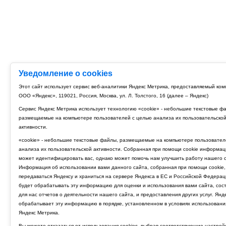
Уведомление о cookies
Этот сайт использует сервис веб-аналитики Яндекс Метрика, предоставляемый ко
ООО «Яндекс», 119021, Россия, Москва, ул. Л. Толстого, 16 (далее – Яндекс)
Сервис Яндекс Метрика использует технологию «cookie» - небольшие текстовые ф
размещаемые на компьютере пользователей с целью анализа их пользовательско
активности.
«cookie» - небольшие текстовые файлы, размещаемые на компьютере пользовател
анализа их пользовательской активности. Собранная при помощи cookie информац
может идентифицировать вас, однако может помочь нам улучшить работу нашего с
Информация об использовании вами данного сайта, собранная при помощи cookie,
передаваться Яндексу и храниться на сервере Яндекса в ЕС и Российской Федерац
будет обрабатывать эту информацию для оценки и использования вами сайта, сос
для нас отчетов о деятельности нашего сайта, и предоставления других услуг. Янд
обрабатывает эту информацию в порядке, установленном в условиях использовани
Яндекс Метрика.
Вы можете отказаться от использования cookies, выбрав соответствующие настрой