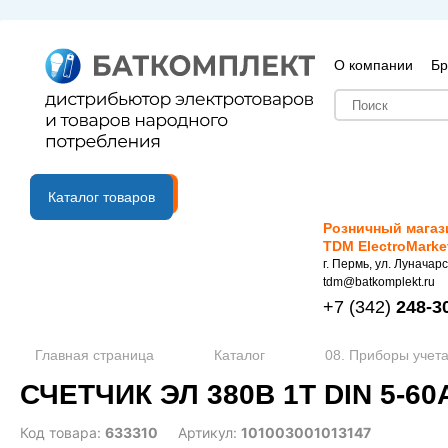
О компании
Бр
B2B портал
Каталог товаров
Розничный магаз
TDM ElectroMarke
г. Пермь, ул. Луначарс
tdm@batkomplekt.ru
+7
(342)
248-3
Главная страница
Каталог
08. Приборы учета
СЧЕТЧИК ЭЛ 380В 1Т DIN 5-60
Код товара:
633310
Артикул:
101003001013147