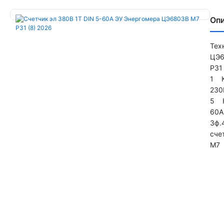
Оп
Тех
ЦЭ
Р31
1 К
230
5 Н
60A
3ф.
сче
M7 