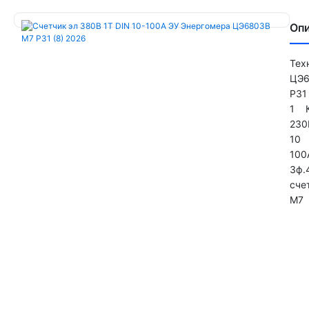
Оп
Тех
ЦЭ
Р31
1 К
230
10 
100
3ф.
сче
M7 