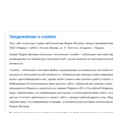
Уведомление о cookies
Этот сайт использует сервис веб-аналитики Яндекс Метрика, предоставляемый ко
ООО «Яндекс», 119021, Россия, Москва, ул. Л. Толстого, 16 (далее – Яндекс)
Сервис Яндекс Метрика использует технологию «cookie» - небольшие текстовые ф
размещаемые на компьютере пользователей с целью анализа их пользовательско
активности.
«cookie» - небольшие текстовые файлы, размещаемые на компьютере пользовател
анализа их пользовательской активности. Собранная при помощи cookie информац
может идентифицировать вас, однако может помочь нам улучшить работу нашего с
Информация об использовании вами данного сайта, собранная при помощи cookie,
передаваться Яндексу и храниться на сервере Яндекса в ЕС и Российской Федерац
будет обрабатывать эту информацию для оценки и использования вами сайта, сос
для нас отчетов о деятельности нашего сайта, и предоставления других услуг. Янд
обрабатывает эту информацию в порядке, установленном в условиях использовани
Яндекс Метрика.
Вы можете отказаться от использования cookies, выбрав соответствующие настрой