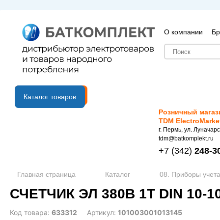
О компании
Бр
B2B портал
Каталог товаров
Розничный магаз
TDM ElectroMarke
г. Пермь, ул. Луначарс
tdm@batkomplekt.ru
+7
(342)
248-3
Главная страница
Каталог
08. Приборы учета
СЧЕТЧИК ЭЛ 380В 1Т DIN 10-1
Код товара:
633312
Артикул:
101003001013145