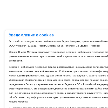
Уведомление о cookies
Этот сайт использует сервис веб-аналитики Яндекс Метрика, предоставляемый ко
ООО «Яндекс», 119021, Россия, Москва, ул. Л. Толстого, 16 (далее – Яндекс)
Сервис Яндекс Метрика использует технологию «cookie» - небольшие текстовые ф
размещаемые на компьютере пользователей с целью анализа их пользовательско
активности.
«cookie» - небольшие текстовые файлы, размещаемые на компьютере пользовател
анализа их пользовательской активности. Собранная при помощи cookie информац
может идентифицировать вас, однако может помочь нам улучшить работу нашего с
Информация об использовании вами данного сайта, собранная при помощи cookie,
передаваться Яндексу и храниться на сервере Яндекса в ЕС и Российской Федерац
будет обрабатывать эту информацию для оценки и использования вами сайта, сос
для нас отчетов о деятельности нашего сайта, и предоставления других услуг. Янд
обрабатывает эту информацию в порядке, установленном в условиях использовани
Яндекс Метрика.
Вы можете отказаться от использования cookies, выбрав соответствующие настрой