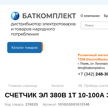
О компании
Бр
B2B портал
Каталог товаров
Розничный магаз
TDM ElectroMarke
г. Пермь, ул. Луначарс
tdm@batkomplekt.ru
+7
(342)
248-3
Главная страница
Каталог
08. Приборы учета
СЧЕТЧИК ЭЛ 380В 1Т 10-100А 
Код товара:
274529
Артикул:
101003001013146