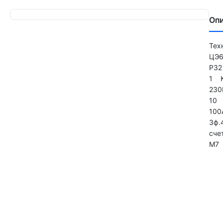
Оп
Тех
ЦЭ
Р32
1 К
230
10 
100
3ф.
сче
M7 