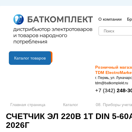
О компании
Бр
B2B портал
Каталог товаров
Розничный магаз
TDM ElectroMarke
г. Пермь, ул. Луначарс
tdm@batkomplekt.ru
+7
(342)
248-3
Главная страница
Каталог
08. Приборы учета
СЧЕТЧИК ЭЛ 220В 1Т DIN 5-60
2026Г