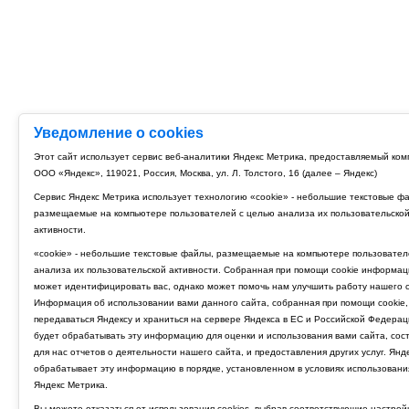
Уведомление о cookies
Этот сайт использует сервис веб-аналитики Яндекс Метрика, предоставляемый ко
ООО «Яндекс», 119021, Россия, Москва, ул. Л. Толстого, 16 (далее – Яндекс)
Сервис Яндекс Метрика использует технологию «cookie» - небольшие текстовые ф
размещаемые на компьютере пользователей с целью анализа их пользовательско
активности.
«cookie» - небольшие текстовые файлы, размещаемые на компьютере пользовател
анализа их пользовательской активности. Собранная при помощи cookie информац
может идентифицировать вас, однако может помочь нам улучшить работу нашего с
Информация об использовании вами данного сайта, собранная при помощи cookie,
передаваться Яндексу и храниться на сервере Яндекса в ЕС и Российской Федерац
будет обрабатывать эту информацию для оценки и использования вами сайта, сос
для нас отчетов о деятельности нашего сайта, и предоставления других услуг. Янд
обрабатывает эту информацию в порядке, установленном в условиях использовани
Яндекс Метрика.
Вы можете отказаться от использования cookies, выбрав соответствующие настрой