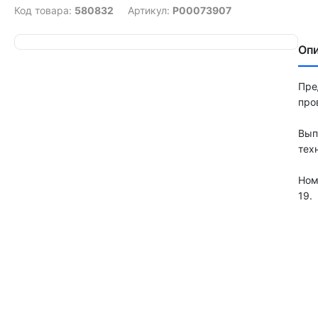
Код товара:
580832
Артикул:
Р00073907
Оп
Пре
про
Вып
тех
Ном
19.