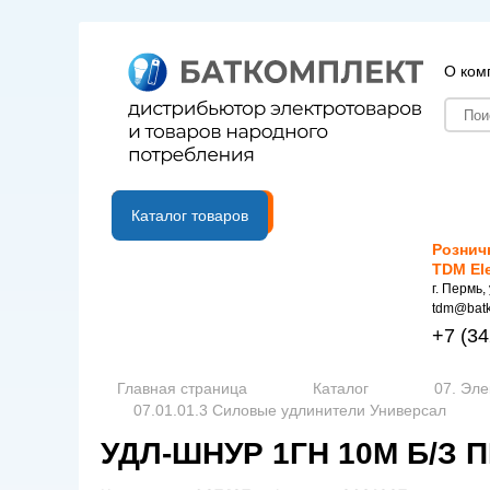
О ком
B2B портал
Каталог товаров
Рознич
TDM El
г. Пермь,
tdm@batk
+7
(34
Главная страница
Каталог
07. Эл
07.01.01.3 Силовые удлинители Универсал
УДЛ-ШНУР 1ГН 10М Б/З П