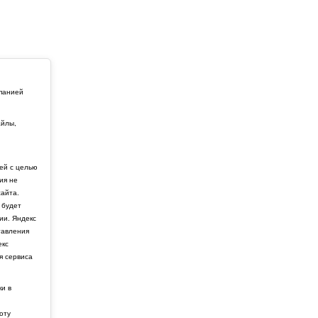
мпанией
айлы,
й
ей с целью
ия не
айта.
 будет
ии. Яндекс
тавления
екс
я сервиса
ки в
боту