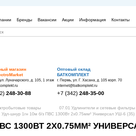
пании
Бренды
Вакансии
Акции
Информация
Контакты
ный магазин
Оптовый склад
ectroMarket
БАТКОМПЛЕКТ
 ул. Луначарского, д. 105, 1 этаж
г. Пермь, ул. Г. Хасана, д. 105 корп. 70
omplekt.ru
internet@batkomplekt.ru
2)
248-30-88
+7
(342)
248-35-00
ектробытовые товары
07.01 Удлинители и сетевые фильтры
Удл-шнур 1гн 10м б/з ПВС 1300Вт 2x0.75мм² Универсал УШ-6 (35)
ВС 1300ВТ 2X0.75ММ² УНИВЕРСА