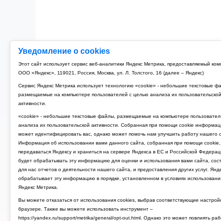
Уведомление о cookies
Этот сайт использует сервис веб-аналитики Яндекс Метрика, предоставляемый ко
ООО «Яндекс», 119021, Россия, Москва, ул. Л. Толстого, 16 (далее – Яндекс)
Сервис Яндекс Метрика использует технологию «cookie» - небольшие текстовые ф
размещаемые на компьютере пользователей с целью анализа их пользовательско
активности.
«cookie» - небольшие текстовые файлы, размещаемые на компьютере пользовател
анализа их пользовательской активности. Собранная при помощи cookie информац
может идентифицировать вас, однако может помочь нам улучшить работу нашего с
Информация об использовании вами данного сайта, собранная при помощи cookie,
передаваться Яндексу и храниться на сервере Яндекса в ЕС и Российской Федерац
будет обрабатывать эту информацию для оценки и использования вами сайта, сос
для нас отчетов о деятельности нашего сайта, и предоставления других услуг. Янд
обрабатывает эту информацию в порядке, установленном в условиях использовани
Яндекс Метрика.
Вы можете отказаться от использования cookies, выбрав соответствующие настрой
браузере. Также вы можете использовать инструмент –
https://yandex.ru/support/metrika/general/opt-out.html. Однако это может повлиять ра