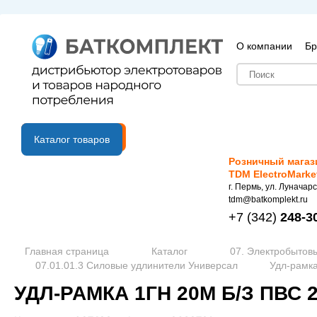
О компании
Бр
B2B портал
Каталог товаров
Розничный магаз
TDM ElectroMarke
г. Пермь, ул. Луначарс
tdm@batkomplekt.ru
+7
(342)
248-3
Главная страница
Каталог
07. Электробытов
07.01.01.3 Силовые удлинители Универсал
Удл-рамка
УДЛ-РАМКА 1ГН 20М Б/З ПВС 