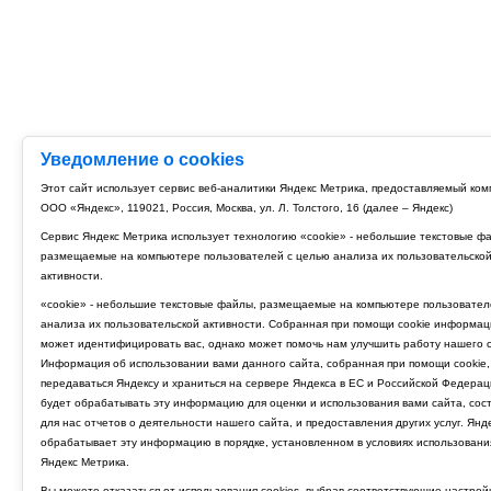
Уведомление о cookies
Этот сайт использует сервис веб-аналитики Яндекс Метрика, предоставляемый ко
ООО «Яндекс», 119021, Россия, Москва, ул. Л. Толстого, 16 (далее – Яндекс)
Сервис Яндекс Метрика использует технологию «cookie» - небольшие текстовые ф
размещаемые на компьютере пользователей с целью анализа их пользовательско
активности.
«cookie» - небольшие текстовые файлы, размещаемые на компьютере пользовател
анализа их пользовательской активности. Собранная при помощи cookie информац
может идентифицировать вас, однако может помочь нам улучшить работу нашего с
Информация об использовании вами данного сайта, собранная при помощи cookie,
передаваться Яндексу и храниться на сервере Яндекса в ЕС и Российской Федерац
будет обрабатывать эту информацию для оценки и использования вами сайта, сос
для нас отчетов о деятельности нашего сайта, и предоставления других услуг. Янд
обрабатывает эту информацию в порядке, установленном в условиях использовани
Яндекс Метрика.
Вы можете отказаться от использования cookies, выбрав соответствующие настрой