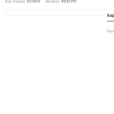
Код товара:
027423
Артикул:
9632791
Ха
Про